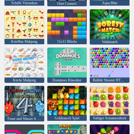
Schiffe Versenken
Aqua Blitz
Onet Connect
KrisMas Mahjong
11x11 Blöcke
Waldmatch
Küche Mahjong
Dominoes Klassiker
Bubble Shooter HTML5
Goldrausch Spiel
Saftiger Armaturenbrett
Feuer und Wasser 4: Kristalltempel