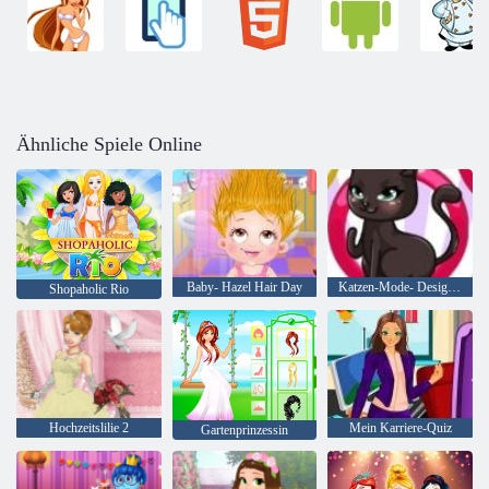
Ähnliche Spiele Online
Baby- Hazel Hair Day
Katzen-Mode- Designer
Shopaholic Rio
Hochzeitslilie 2
Mein Karriere-Quiz
Gartenprinzessin