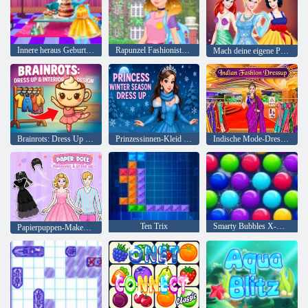
Innere heraus Geburtstagsfeier
Rapunzel Fashionista auf dem Sprung
Mach deine eigene Prinzessin
Brainrots: Dress Up & Interior Design
Prinzessinnen-Kleid für die Wintersaison
Indische Mode-Dressup
Ten Trix
Smarty Bubbles X-Mas
Papierpuppen-Makeover und-Verkleidung