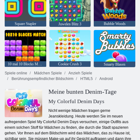
Square Stapler
Bubble Woods
Juwelen Blitz 3
10 mal 10 Blocks Match
Cookie Crush 3
Smarty Blasen
Spiele online
Mädchen Spiele
Anzieh Spiele
Berührungsempfindlicher Bildschirm
HTML5
Android
Meine bunten Denim-Tage
My Colorful Denim Days
Nicht wenige Mädchen tragen gerne
Jeanskleidung. Heute werden Sie im neuen
aufregenden Spiel My Colorful Denim Days versuchen, einige Outfits aus
einem solchen Stoff für Mädchen zu finden, die durch die Stadt spazieren
gehen. Vor Ihnen auf dem Bildschirm wird das Mädchen, das zu Hause ist,
sichtbar sein. Sie müssen Make-up auf ihr Gesicht auftragen und dann ihre