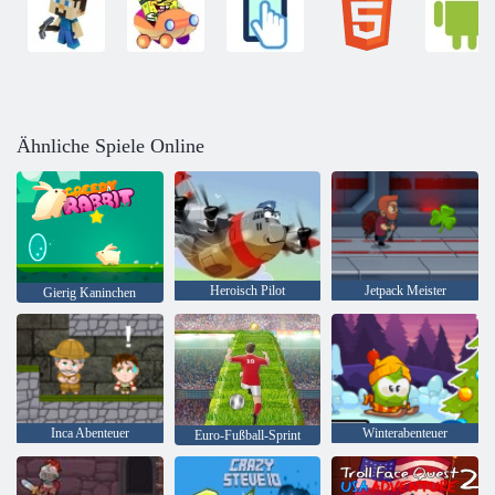
Ähnliche Spiele Online
Heroisch Pilot
Jetpack Meister
Gierig Kaninchen
Inca Abenteuer
Winterabenteuer
Euro-Fußball-Sprint