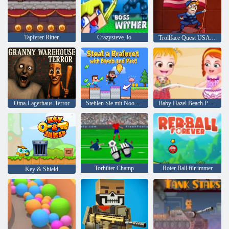
Tapferer Ritter
Crazysteve. io
Trollface Quest USA Adventure 2
Oma-Lagerhaus-Terror
Stehlen Sie mit Noob und Pro einen Brainrot!
Baby Hazel Beach Party
Torhüter Champ
Roter Ball für immer
Key & Shield