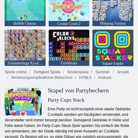
Bubble Charms
Mahjong Fortuna
Cookie Crush 2
Schmetterlings Kyodai HD
Farbblöcke
Square Stapler
Spiele online
Fertigkeit Spiele
Kinderspiele
Sammel-
Arcade
Berührungsempfindlicher Bildschirm
HTML5
Android
Stapel von Partybechern
Party Cups Stack
Eine Party ist nicht komplett ohne starke Getränke.
Cocktails werden am häufigsten verwendet, und
Veranstalter sind immer besorgt darüber. Genügend Getränke in Hülle und
Fülle dabei haben. Im Party Cups Stack-Spiel spielen Sie einfach die Rolle
von jemandem, der die Gäste ständig mit einer Auswahl an Cocktails
versorgt. Zu Beginn gilt es, so viele Gläser wie möglich einzusammeln, sie