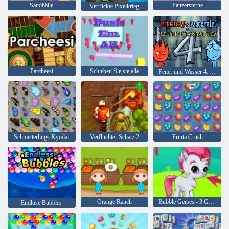
Sandbälle
Panzersterne
Verrückte Pixelkrieg
Parcheesi
Schieben Sie sie alle
Feuer und Wasser 4: Kristalltempel
Schmetterlings Kyodai
Verfluchter Schatz 2
Fruita Crush
Orange Ranch
Bubble Gemes - 3 Gewinnt
Endlose Bubbles