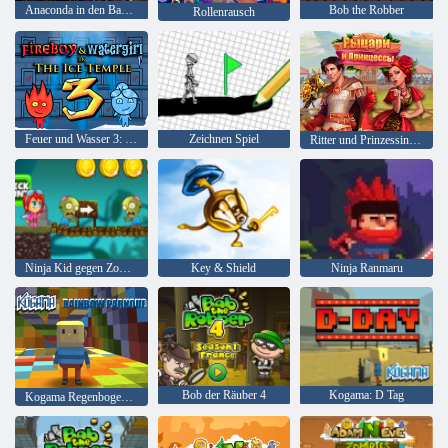
Anaconda in den Backrooms 2
Bob the Robber
Rollenrausch
Feuer und Wasser 3: Der Eistempel
Zeichnen Spiel
Ritter und Prinzessinnen
Ninja Kid gegen Zombies
Key & Shield
Ninja Ranmaru
Bob der Räuber 4
Kogama: D Tag
Kogama Regenbogen Parkour