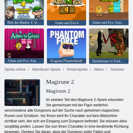
Bob der Räuber 4: Staffel 2 Russland
Adam und Eva: Zombies
Adam und Eva 4
Adam und Eva: Adam der Geist
Kogama Phantomkraft
Slenderman vs Freddy Der Fazbear
Spiele online
Abenteuer-Spiele
Kinderspiele
Aktion
Sammel-
Magirune 2
Magirune 2
Im zweiten Teil des Magirune 2-Spiels erkunden
Sie gemeinsam mit der Figur weiterhin
verschiedene alte Dungeons auf der Suche nach geheimen magischen
Runen und Schätzen. Vor Ihnen wird Ihr Charakter auf dem Bildschirm
sichtbar sein, der sich am Eingang zum Dungeon befindet. Sie müssen alles
sorgfältig prüfen. Lassen Sie nun Ihren Charakter in eine bestimmte Richtung
bewegen. Denken Sie daran, dass der Dungeon voller Fallen und