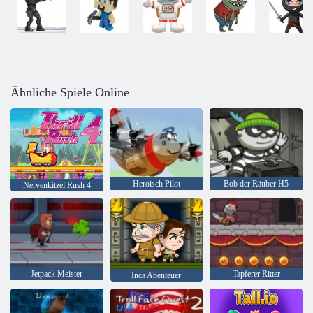
Ähnliche Spiele Online
Heroisch Pilot
Bob der Räuber H5
Nervenkitzel Rush 4
Jetpack Meister
Tapferer Ritter
Inca Abenteuer