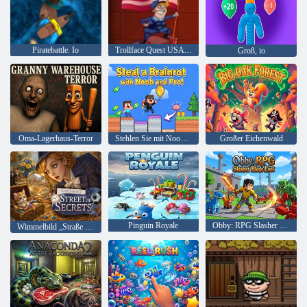
Piratebattle. Io
Trollface Quest USA Adventure 2
Groß, io
Oma-Lagerhaus-Terror
Stehlen Sie mit Noob und Pro einen Brainrot!
Großer Eichenwald
Pinguin Royale
Obby: RPG Slasher Blade Loot
Wimmelbild „Straße der Geheimnisse“.