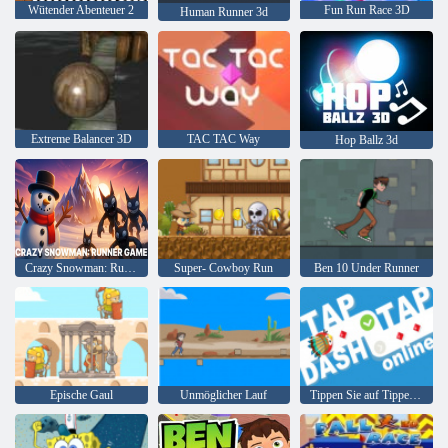
Wütender Abenteuer 2
Fun Run Race 3D
Human Runner 3d
Extreme Balancer 3D
TAC TAC Way
Hop Ballz 3d
Crazy Snowman: Runner-Spiel
Super- Cowboy Run
Ben 10 Under Runner
Epische Gaul
Unmöglicher Lauf
Tippen Sie auf Tippen Sie auf Dash Online