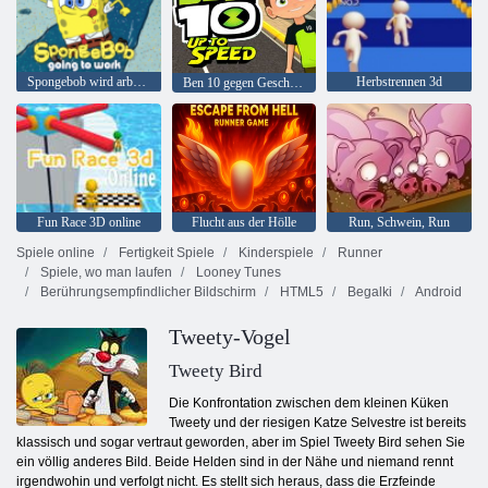
Spongebob wird arbeiten
Herbstrennen 3d
Ben 10 gegen Geschwindigkeit
Fun Race 3D online
Flucht aus der Hölle
Run, Schwein, Run
Spiele online
Fertigkeit Spiele
Kinderspiele
Runner
Spiele, wo man laufen
Looney Tunes
Berührungsempfindlicher Bildschirm
HTML5
Begalki
Android
Tweety-Vogel
Tweety Bird
Die Konfrontation zwischen dem kleinen Küken
Tweety und der riesigen Katze Selvestre ist bereits
klassisch und sogar vertraut geworden, aber im Spiel Tweety Bird sehen Sie
ein völlig anderes Bild. Beide Helden sind in der Nähe und niemand rennt
irgendwohin und verfolgt nicht. Es stellt sich heraus, dass die Erzfeinde