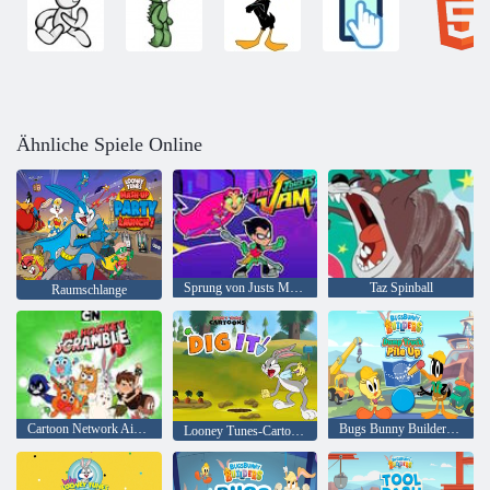
Ähnliche Spiele Online
Sprung von Justs Marmelade
Taz Spinball
Raumschlange
Cartoon Network Air Hockey Scramble
Bugs Bunny Builders Muldenkipper stapeln sich
Looney Tunes-Cartoons lieben es