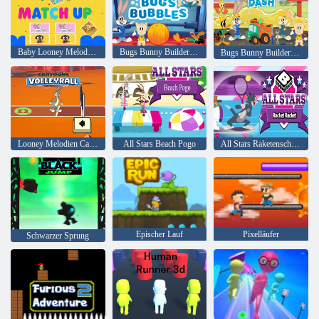
Baby Looney Melodien passen zusammen
Bugs Bunny Builders Fehler Blasen
Bugs Bunny Builders Tool Dash
Looney Melodien Cartoons Volleyball
All Stars Beach Pogo
All Stars Raketenschläger
Epischer Lauf
Pixelläufer
Schwarzer Sprung