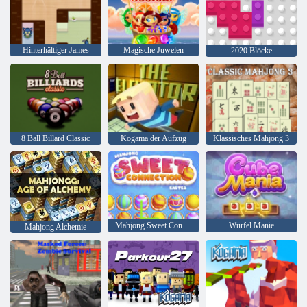
Hinterhältiger James
Magische Juwelen
2020 Blöcke
8 Ball Billard Classic
Kogama der Aufzug
Klassisches Mahjong 3
Mahjong Sweet Connection Ostern
Würfel Manie
Mahjong Alchemie