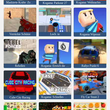
Maskierte Kräfte: Zombie-Überleben
Kogama: Weihnachtsparkour
Kogama: Parkour 27
Verrückte Schütze
Loch. io
Kogama Wipeout
Rebellen
Kogama: Erreich die Flagge
Rallye Punkt 6
Kogama: Schnelles Rennen
Fly Car Stunt 2
Cube City Racing