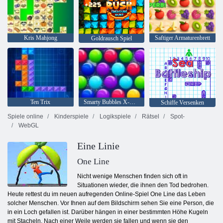
Kris Mahjong
Saftiger Armaturenbrett
Goldrausch Spiel
Ten Trix
Smarty Bubbles X-Mas
Schiffe Versenken
Spiele online
Kinderspiele
Logikspiele
Rätsel
Spot-
WebGL
Eine Linie
One Line
Nicht wenige Menschen finden sich oft in
Situationen wieder, die ihnen den Tod bedrohen.
Heute rettest du im neuen aufregenden Online-Spiel One Line das Leben
solcher Menschen. Vor Ihnen auf dem Bildschirm sehen Sie eine Person, die
in ein Loch gefallen ist. Darüber hängen in einer bestimmten Höhe Kugeln
mit Stacheln. Nach einer Weile werden sie fallen und wenn sie den