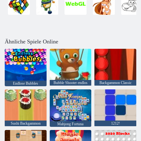
Ähnliche Spiele Online
Bubble Shooter endlos
Backgammon Classic
Endlose Bubbles
Sushi Backgammon
1212!
Mahjong Fortuna