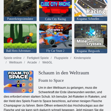
Panzerkriegssimulator
Kogama: Schnelles Rennen
Cube City Racing
Ball Hero Adventure: Roter Schlagball
Fly Car Stunt 2
Kogama: Bergwerk der Kristalle
Spiele online
Fertigkeit Spiele
Flugspiele
Kinderspiele
Weltraum
Arcade
WebGL
Schaum in den Weltraum
Foam to Space
Um in den Weltraum zu gelangen, muss die
Schwerkraft der Erde überwunden werden, und
dies erfordert einen starken Schub. Ich benutze Jet-Raketen in Raketen, und
der Held des Spiels Foam to Space beschloss, auf einer riesigen Flasche
Champagner zu fahren. Beim Öffnen entweicht das Hochdruckgas aus der
Flasche und sie kann sich dadurch schnell bewegen. Jetzt müssen Sie die