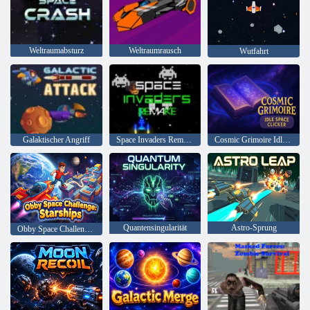
Weltraumabsturz
Weltraumrausch
Wutfahrt
Galaktischer Angriff
Space Invaders Remake
Cosmic Grimoire Idle Space Clicker
Quantensingularität
Astro-Sprung
Obby Space Challenge: Raumschiffe