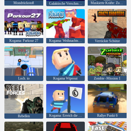
Mondrückstoß
Maskierte Kräfte: Zombie-Überleben
Galaktische Verschmelzung
Kogama: Parkour 27
Kogama: Weihnachtsparkour
Verrückte Schütze
Loch. io
Kogama Wipeout
Zombie -Mission 1
Kogama: Erreich die Flagge
Rallye Punkt 6
Rebellen