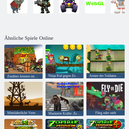
Ähnliche Spiele Online
Ninja Kid gegen Zombies
Armee der Soldaten Weltkrieg
Zombies können nicht springen
Mittelalterliche Verteidigung Z
Flieg oder stirb
Maskierte Kräfte: Zombie-Überleben