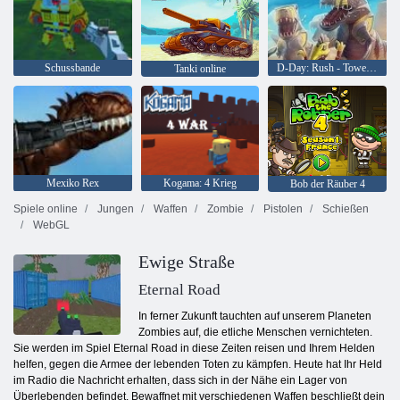
Schussbande
D-Day: Rush - Tower Defense
Tanki online
Mexiko Rex
Kogama: 4 Krieg
Bob der Räuber 4
Spiele online
Jungen
Waffen
Zombie
Pistolen
Schießen
WebGL
Ewige Straße
Eternal Road
In ferner Zukunft tauchten auf unserem Planeten
Zombies auf, die etliche Menschen vernichteten.
Sie werden im Spiel Eternal Road in diese Zeiten reisen und Ihrem Helden
helfen, gegen die Armee der lebenden Toten zu kämpfen. Heute hat Ihr Held
im Radio die Nachricht erhalten, dass sich in der Nähe ein Lager von
Überlebenden befindet. Bewaffnet mit verschiedenen Waffen beschließt dein