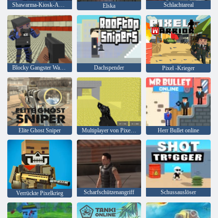
Shawarma-Kiosk-Anomalie-Spiel
Schlachtareal
Elska
Blocky Gangster Warfare
Dachspender
Pixel -Krieger
Elite Ghost Sniper
Multiplayer von Pixel Combat
Herr Bullet online
Scharfschützenangriff
Schussauslöser
Verrückte Pixelkrieg