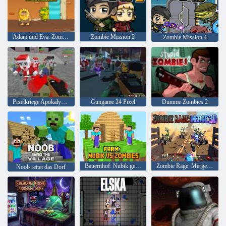
Adam und Eva: Zombies
Zombie Mission 2
Zombie Mission 4
Pixelkriege Apokalypse Zombie
Gungame 24 Pixel
Dumme Zombies 2
Bauernhof: Nubik gegen Zombies
Zombie Rage: Merge 3D
Noob rettet das Dorf