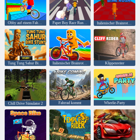
Obby auf einem Fahrrad
Paper Boy Race Running Game
Italienischer Brainrot -Fahrradsturm
Tung Tung Sahur Bike Stunt
Italienischer Brainrotbike Rush
Klippenreiter
Fahrrad kommt
Wheelie-Party
Chill Drive Simulator 2