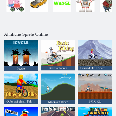
Ähnliche Spiele Online
Basisradfahren
Fahrrad Dash Speed & Balance -Rennen
Icycle
Obby auf einem Fahrrad
BMX Kid
Mountain Rider