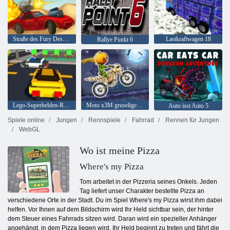
Straße des Fury Desert Strike
Lastkraftwagen 18
Rallye Punkt 6
Lego-Superhelden-Rennen
Moto x3M gruseliges Land
Auto isst Auto 5
Spiele online
Jungen
Rennspiele
Fahrrad
Rennen für Jungen
WebGL
Wo ist meine Pizza
Where's my Pizza
Tom arbeitet in der Pizzeria seines Onkels. Jeden
Tag liefert unser Charakter bestellte Pizza an
verschiedene Orte in der Stadt. Du im Spiel Where's my Pizza wirst ihm dabei
helfen. Vor Ihnen auf dem Bildschirm wird Ihr Held sichtbar sein, der hinter
dem Steuer eines Fahrrads sitzen wird. Daran wird ein spezieller Anhänger
angehängt, in dem Pizza liegen wird. Ihr Held beginnt zu treten und fährt die