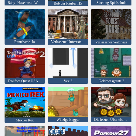
Baby- Haselnuss -Weihnachtsüberraschung
Slacking Spielschule
Bob der Räuber H5
Piratebattle. Io
Verlassene Universität HTML5 Escape
Verlassenes Waldhaus
Trollface Quest USA Adventure 2
Vex 3
Geldmessgeräte 2
Winzige Bagger
Die letzten Überlebenden
Mexiko Rex