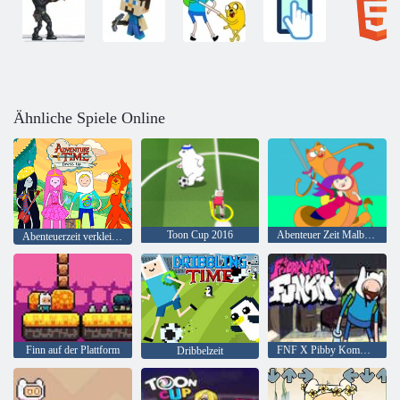
Ähnliche Spiele Online
Toon Cup 2016
Abenteuer Zeit Malbuch
Abenteuerzeit verkleiden sich
Finn auf der Plattform
FNF X Pibby Komm mit mir
Dribbelzeit