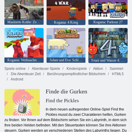
Maskierte Kräfte: Zombie-Überleben
Kogama: Parkour 27
Kogama: 4 Krieg
Kogama: Weihnachtsparkour
Adam und Eva: Schlafwandler
Feuer und Wasser 4: Kristalltempel
Spiele online
Abenteuer-Spiele
Kinderspiele
Aktion
Sammel-
Die Abenteuer Zeit
Berührungsempfindlicher Bildschirm
HTML5
Android
Finde die Gurken
Find the Pickles
In dem neuen aufregenden Online-Spiel Find the
Pickles musst du zwei Charakteren helfen, Gurken
zu finden. Vor Ihnen auf dem Bildschirm sehen Sie ein Labyrinth, in dem sich
Ihre beiden Helden befinden. Mit den Steuertasten können Sie ihre Aktionen
steuern. Gurken werden an verschiedenen Stellen des Labyrinths liegen. Du