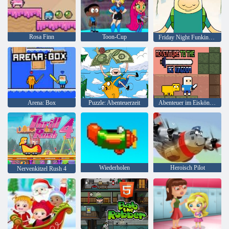
Rosa Finn
Toon-Cup
Friday Night Funkin Come Along With Me mit Liedtext
Arena: Box
Puzzle: Abenteuerzeit
Abenteuer im Eiskönigreich
Wiederholen
Heroisch Pilot
Nervenkitzel Rush 4