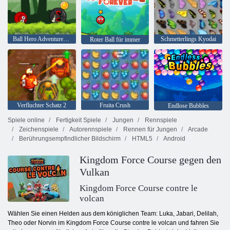
Ball Hero Adventure: Roter Schlagball
Schmetterlings Kyodai
Roter Ball für immer
Verfluchter Schatz 2
Fruita Crush
Endlose Bubbles
Spiele online
Fertigkeit Spiele
Jungen
Rennspiele
Zeichenspiele
Autorennspiele
Rennen für Jungen
Arcade
Berührungsempfindlicher Bildschirm
HTML5
Android
Kingdom Force Course gegen den
Vulkan
Kingdom Force Course contre le
volcan
Wählen Sie einen Helden aus dem königlichen Team: Luka, Jabari, Delilah,
Theo oder Norvin im Kingdom Force Course contre le volcan und fahren Sie