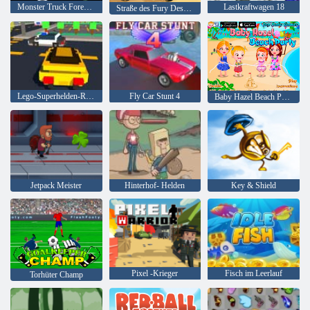
Monster Truck Forest-Lieferung
Lastkraftwagen 18
Straße des Fury Desert Strike
Lego-Superhelden-Rennen
Fly Car Stunt 4
Baby Hazel Beach Party
Jetpack Meister
Hinterhof- Helden
Key & Shield
Pixel -Krieger
Fisch im Leerlauf
Torhüter Champ