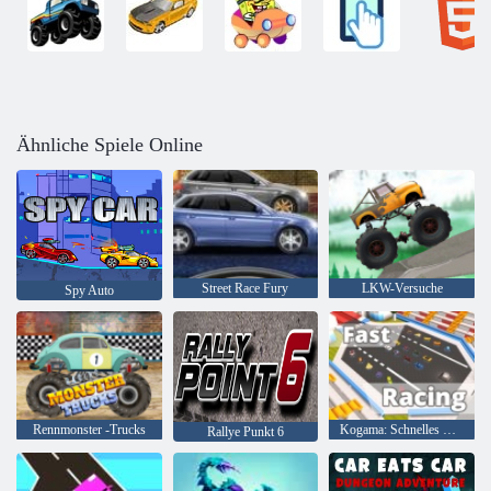
Ähnliche Spiele Online
Street Race Fury
LKW-Versuche
Spy Auto
Rennmonster -Trucks
Kogama: Schnelles Rennen
Rallye Punkt 6