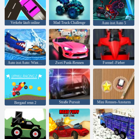
Verkehr läuft online
Mad Truck Challenge
Auto isst Auto 5
Auto isst Auto: Winterabenteuer
Zwei Punk-Rennen
Formel -Fieber
Straße Pursuit
Mini Rennen-Ansturm
Bergauf renn 2