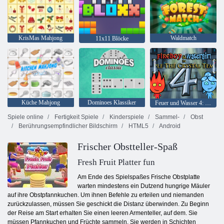
KrisMas Mahjong
Waldmatch
11x11 Blöcke
Küche Mahjong
Dominoes Klassiker
Feuer und Wasser 4: Kristalltempel
Spiele online
Fertigkeit Spiele
Kinderspiele
Sammel-
Obst
Berührungsempfindlicher Bildschirm
HTML5
Android
Frischer Obstteller-Spaß
Fresh Fruit Platter fun
Am Ende des Spielspaßes Frische Obstplatte
warten mindestens ein Dutzend hungrige Mäuler
auf ihre Obstpfannkuchen. Um ihnen Befehle zu erteilen und niemanden
zurückzulassen, müssen Sie geschickt die Distanz überwinden. Zu Beginn
der Reise am Start erhalten Sie einen leeren Armenteller, auf dem. Sie
müssen Pfannkuchen und Früchte sammeln. Sie werden in Schichten