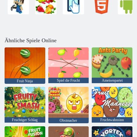
Ähnliche Spiele Online
Spiel die Frucht
Ameisenpartei
Fruit Ninja
Fruchtiger Schlag
Fruchtwahnsinn
Obstmacher