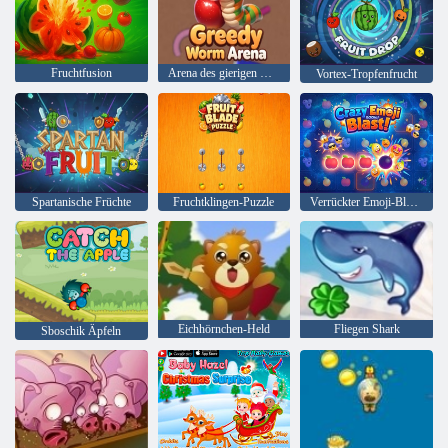
Fruchtfusion
Arena des gierigen Wurms
Vortex-Tropfenfrucht
Spartanische Früchte
Fruchtklingen-Puzzle
Verrückter Emoji-Blast!
Eichhörnchen-Held
Fliegen Shark
Sboschik Äpfeln