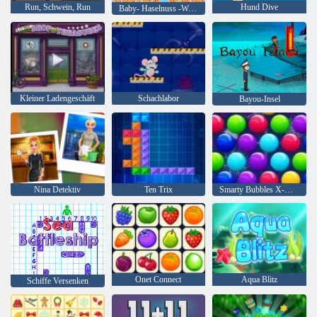
Run, Schwein, Run
Hund Dive
Baby- Haselnuss -Weihnachtsüberraschung
Kleiner Ladengeschäft
Schachlabor
Bayou-Insel
Nina Detektiv
Ten Trix
Smarty Bubbles X-Mas
Onet Connect
Aqua Blitz
Schiffe Versenken