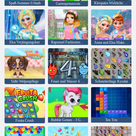
Spaß-Sommer-Urlaub
Kleopatra Wirkliche Haarschnitte
Gartenprinzessin
Elsa Verjüngungskur
Rapunzel Fashionista auf dem Sprung
Anna und Elsa Makeover
Süße Welpenpflege
Feuer und Wasser 4: Kristalltempel
Schmetterlings Kyodai
Bubble Gemes - 3 Gewinnt
Ten Trix
Fruita Crush