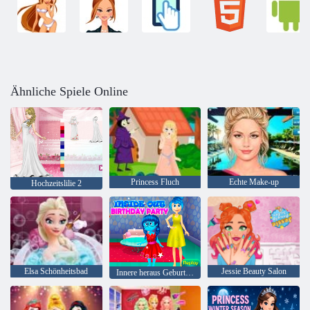
Ähnliche Spiele Online
Princess Fluch
Echte Make-up
Hochzeitslilie 2
Elsa Schönheitsbad
Jessie Beauty Salon
Innere heraus Geburtstagsfeier