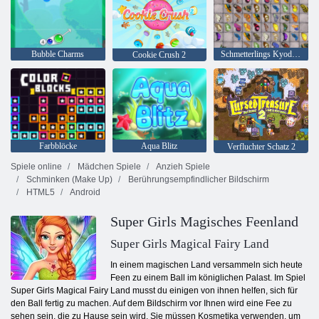
Bubble Charms
Schmetterlings Kyodai HD
Cookie Crush 2
Farbblöcke
Aqua Blitz
Verfluchter Schatz 2
Spiele online
Mädchen Spiele
Anzieh Spiele
Schminken (Make Up)
Berührungsempfindlicher Bildschirm
HTML5
Android
Super Girls Magisches Feenland
Super Girls Magical Fairy Land
In einem magischen Land versammeln sich heute
Feen zu einem Ball im königlichen Palast. Im Spiel
Super Girls Magical Fairy Land musst du einigen von ihnen helfen, sich für
den Ball fertig zu machen. Auf dem Bildschirm vor Ihnen wird eine Fee zu
sehen sein, die zu Hause sein wird. Sie müssen Kosmetika verwenden, um