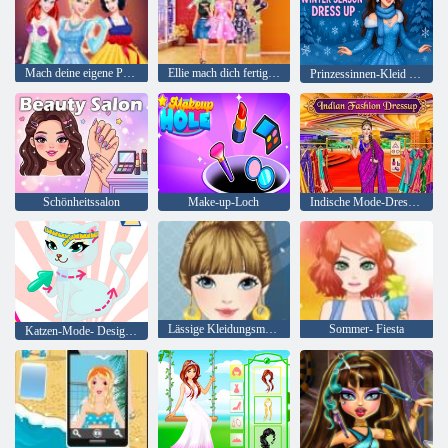
Mach deine eigene Prinzessin
Ellie mach dich fertig mit mir 2
Prinzessinnen-Kleid für die Wintersaison
Schönheitssalon
Make-up-Loch
Indische Mode-Dressup
Lässige Kleidungsmode
Sommer- Fiesta
Katzen-Mode- Designer