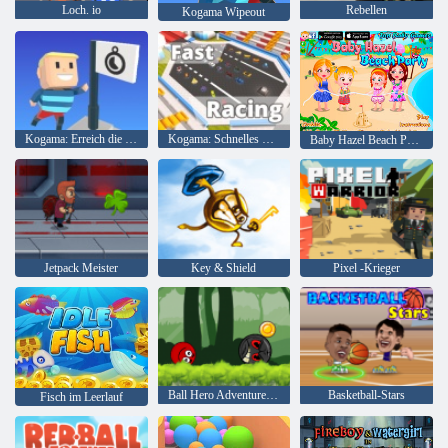
Loch. io
Rebellen
Kogama Wipeout
Kogama: Erreich die Flagge
Kogama: Schnelles Rennen
Baby Hazel Beach Party
Jetpack Meister
Key & Shield
Pixel -Krieger
Ball Hero Adventure: Roter Schlagball
Basketball-Stars
Fisch im Leerlauf