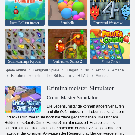
Roter Ball für immer
Sandbälle
Feuer und Wasser 4: Kristalltempel
Schmetterlings Kyodai
Verfluchter Schatz 2
Fruita Crush
Spiele online
Fertigkeit Spiele
Jungen
3d
Aktion
Arcade
Berührungsempfindlicher Bildschirm
HTML5
Android
Kriminalmeister-Simulator
Crime Master Simulator
Die Lebensumstände können anders verlaufen
und die Opfer müssen ihr Leben radikal ändern
und etwas tun, woran sie noch nie zuvor gedacht haben. Dies ist dem
Helden des Spiels Crime Master Simulator passiert. Er arbeitete als
Journalist in der Redaktion, aber nachdem er einen Artikel geschrieben
hatte, der die korrupten Aktivitäten der Regierung aufdeckte, wurde er mit