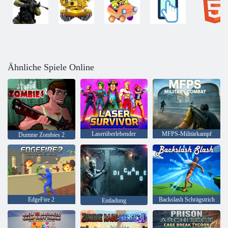
Ähnliche Spiele Online
Laserüberlebender
MFPS-Militärkampf
Dumme Zombies 2
EdgeFire 2
Backslash Schrägstrich
Entladung