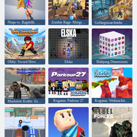
Ninja vs. Ragdolls: Scharfer Messerwurf!
Zombie Rage: Merge 3D
Gefängnisarchitekt: Cage Break Tycoon
Obby: Sword Hero Adventure
Elska
Mahjong Dimensions
Kogama: Parkour 27
Kogama: Weihnachtsparkour
Maskierte Kräfte: Zombie-Überleben