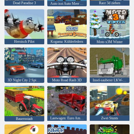
Dead Paradise 3
Race 3d ziehen
Auto isst Auto Meer Abenteuer
Heroisch Pilot
Kogama: Kühlerfedern
Moto x3M Winter
3D Night City 2 Spielerrennen
Moto Road Rash 3D
Insel-sauberer LKW-Abfall Sim
Lastwagen: Euro American Tour
Zwei Stunts
Bauernstadt