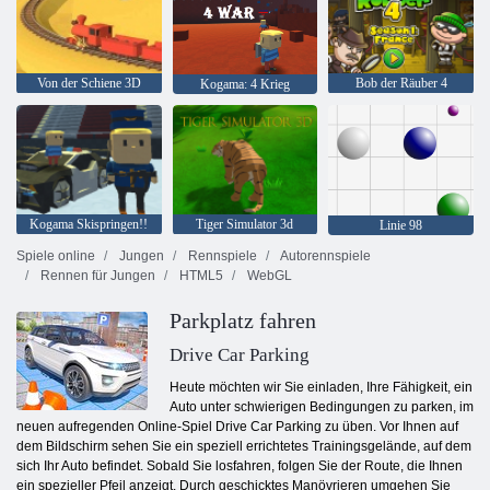
Von der Schiene 3D
Bob der Räuber 4
Kogama: 4 Krieg
Kogama Skispringen!!
Tiger Simulator 3d
Linie 98
Spiele online
Jungen
Rennspiele
Autorennspiele
Rennen für Jungen
HTML5
WebGL
Parkplatz fahren
Drive Car Parking
Heute möchten wir Sie einladen, Ihre Fähigkeit, ein
Auto unter schwierigen Bedingungen zu parken, im
neuen aufregenden Online-Spiel Drive Car Parking zu üben. Vor Ihnen auf
dem Bildschirm sehen Sie ein speziell errichtetes Trainingsgelände, auf dem
sich Ihr Auto befindet. Sobald Sie losfahren, folgen Sie der Route, die Ihnen
ein spezieller Pfeil anzeigt. Durch geschicktes Manövrieren umgehen Sie