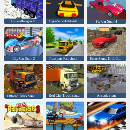
Lastkraftwagen 18
Lego-Superhelden-Rennen
Fly Car Stunt 4
City Car Stunt 2
Transport-Fahrsimulator
Echte Stunts Drift Car Driving 3d
Real City Truck Simulator
Altstadt Stunt
Offroad Truck Simulator Hill Climb