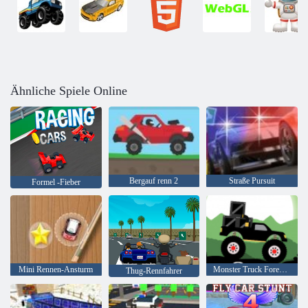
Ähnliche Spiele Online
Bergauf renn 2
Straße Pursuit
Formel -Fieber
Mini Rennen-Ansturm
Monster Truck Forest-Lieferung
Thug-Rennfahrer