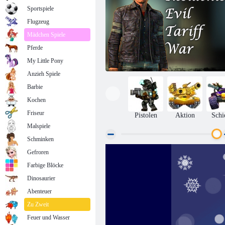
Sportspiele
Flugzeug
Mädchen Spiele
Pferde
My Little Pony
Anzieh Spiele
Barbie
Kochen
Friseur
Pistolen
Aktion
Schi
Malspiele
Schminken
Gefroren
Bewohner böse Tarifkrieg
Farbige Blöcke
Dinosaurier
Abenteuer
Zu Zweit
Feuer und Wasser