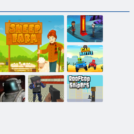
Bayou-Insel
Autoschlacht
Blocky Gangster
chlachtareal
Schäferei
Warfare
Dachspender