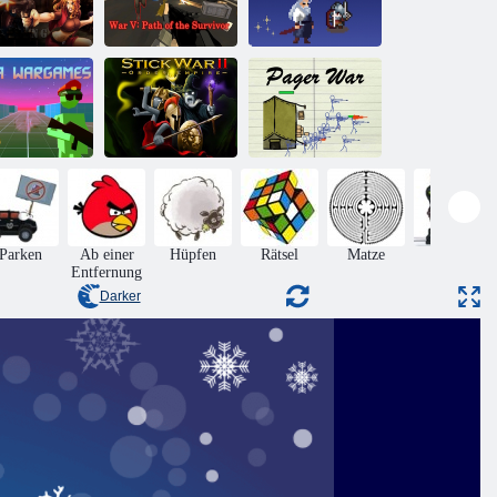
Krieg V: Weg
des
ommando III
Überlebenden
Der Krieg 2727
Stick War II
ta Wargames
Order Empire
Pagerkrieg
Parken
Ab einer
Hüpfen
Rätsel
Matze
Aktion
Entfernung
Darker