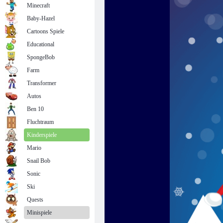
Minecraft
Baby-Hazel
Cartoons Spiele
Educational
SpongeBob
Farm
Transformer
Autos
Ben 10
Fluchtraum
Kinderspiele
Mario
Snail Bob
Sonic
Ski
Quests
Minispiele