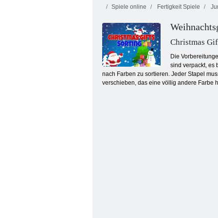
Spiele online
Fertigkeit Spiele
Ju
Weihnachtsg
Christmas Gif
Die Vorbereitunge
sind verpackt, es 
nach Farben zu sortieren. Jeder Stapel muss
Clash of Cars Arena
verschieben, das eine völlig andere Farbe h