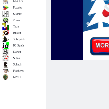
Match 3
Puzzles
Sudoku
Zuma
Tetris
Billard
3D-Spiele
IO-Spiele
Karten
Solitär
Schach
Fischerei
MMO