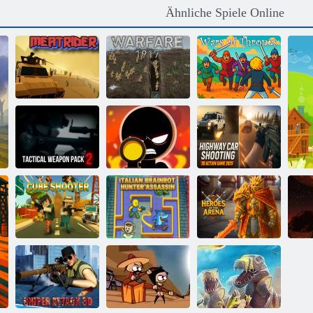
Ähnliche Spiele Online
Kriegsführung
Meatrider
1917 gehackt
Thronkriege
Highway Car
Taktische
Shooting 3D-
Waffenpackung
Scharfschütze
Actionspiel
2
schoss 3D
2025
Italienischer
Brainrott-Jäger-
Helden der
Würfel-Shooter
Attentäter
Arena
S