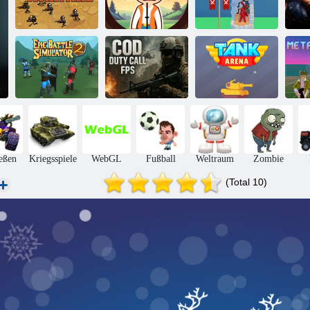
Scharfschützenkriege:
Bogenschützen
Stickman
Finden Sie den
Heroes:
Warfare
Verbrecher
Schlosskrieg
K
Epischer
Kabeljau -Dienst
Kampfsimulator
rufen Sie FPS
2
an
Panzerarena
Me
eßen
Kriegsspiele
WebGL
Fußball
Weltraum
Zombie
(Total 10)