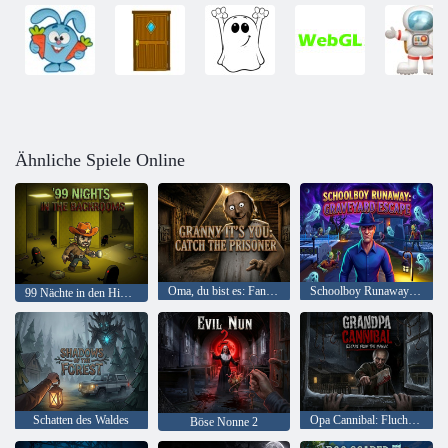
Ähnliche Spiele Online
Oma, du bist es: Fang den Gefangenen
Schoolboy Runaway: Friedhofsflucht
99 Nächte in den Hinterzimmern
Schatten des Waldes
Opa Cannibal: Flucht vor dem Verrückten
Böse Nonne 2