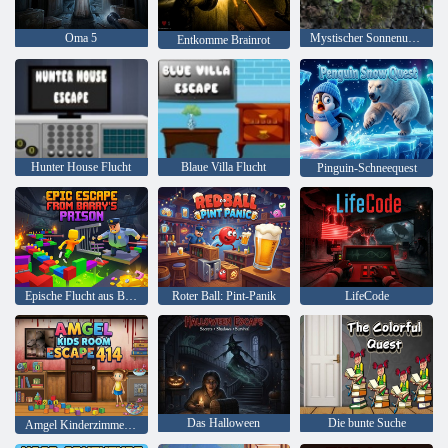
Oma 5
Mystischer Sonnenuntergang Wald
Entkomme Brainrot
Hunter House Flucht
Blaue Villa Flucht
Pinguin-Schneequest
Epische Flucht aus Barrys Gefängnis
Roter Ball: Pint-Panik
LifeCode
Das Halloween
Die bunte Suche
Amgel Kinderzimmer Escape 414