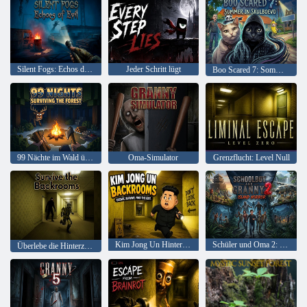
Silent Fogs: Echos des Bösen
Jeder Schritt lügt
Boo Scared 7: Sommer in Skulboevo
99 Nächte im Wald überleben
Oma-Simulator
Grenzflucht: Level Null
Kim Jong Un Hinterzimmer
Schüler und Oma 2: Überleben im Wald
Überlebe die Hinterzimmer