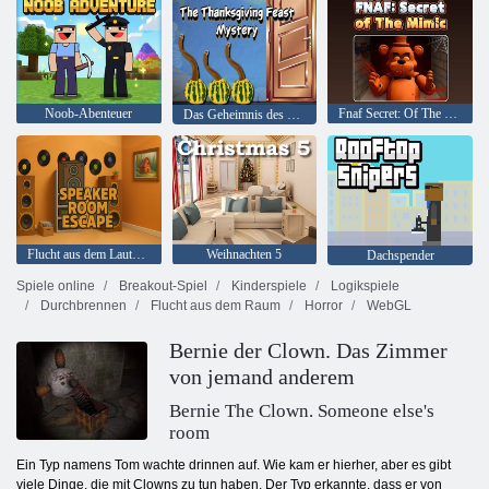
Noob-Abenteuer
Fnaf Secret: Of The Mimic
Das Geheimnis des Erntedankfestes
Flucht aus dem Lautsprecherraum
Weihnachten 5
Dachspender
Spiele online
Breakout-Spiel
Kinderspiele
Logikspiele
Durchbrennen
Flucht aus dem Raum
Horror
WebGL
Bernie der Clown. Das Zimmer
von jemand anderem
Bernie The Clown. Someone else's
room
Ein Typ namens Tom wachte drinnen auf. Wie kam er hierher, aber es gibt
viele Dinge, die mit Clowns zu tun haben. Der Typ erkannte, dass er von