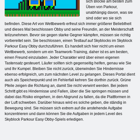
sich Blöcke am besten zum
Üben von Parkour,
unabhängig davon, was sie
sind oder wo sie sich
befinden. Diese Art von Wettbewerb erfreut sich immer größerer Beliebtheit
und dieses Mal beschlossen Obby und seine Freundin, an der Meisterschaft
teilzunehmen. Bevor sie gegen starke Gegner kämpfen, müssen sie richtig
vorbereitet sein. Sie beschlossen, einen Testlauf auf Skyblocks im Skyblock
Parkour Easy Obby durchzuführen. Es handelt sich hier nicht um einen
Wettbewerb, sondern um ein Teamwork-Training, daher ist es am besten,
einen Freund einzuladen. Jeder Charakter wird über einen eigenen
Tastensatz gesteuert. Läufer sollten sich gegenseitig helfen, genau wie Sie
und Ihr Kumpel. Bleiben Sie nicht zurück, überwinden Sie Hindernisse
ebenso erfolgreich, um zum nächsten Level zu gelangen. Dieses Portal dient
auch als Speicherpunkt und im Fehlerfall kehren Sie dorthin zurück. Grüne
Pfeile zeigen die Richtung an, damit Sie nicht verwirrt werden. Bei jedem
Schritt gibt es Hindernisse und Fallen, über die Sie springen müssen und
dabei das Risiko eingehen, in den Abgrund zu fallen, da die Plattformen in
der Luft schweben. Darüber hinaus wird es solche geben, die ständig in
Bewegung sind. Sie müssen sich extrem auf die anstehende Aufgabe
konzentrieren und dann können Sie die Aufgaben in jedem Level des
Skyblock Parkour Easy Obby-Spiels erledigen.