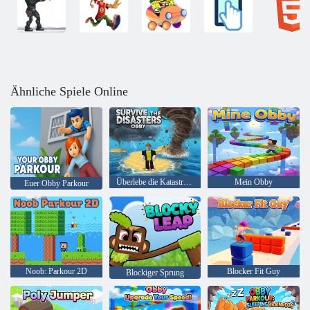
Ähnliche Spiele Online
Überlebe die Katastrophen: Obby
Mein Obby
Euer Obby Parkour
Noob: Parkour 2D
Blocker Fit Guy
Blockiger Sprung