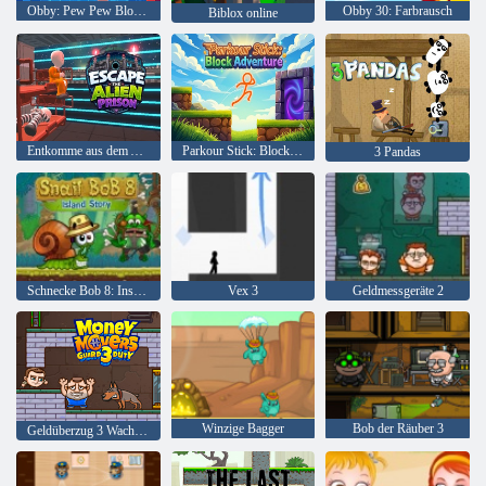
Obby: Pew Pew Blocks
Obby 30: Farbrausch
Biblox online
Entkomme aus dem Alien-Gefängnis
Parkour Stick: Blockabenteuer
3 Pandas
Schnecke Bob 8: Inselgeschichte
Vex 3
Geldmessgeräte 2
Winzige Bagger
Bob der Räuber 3
Geldüberzug 3 Wachdienst