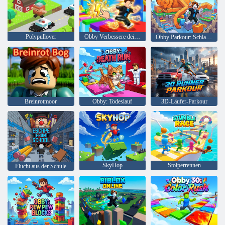
Polypullover
Obby Verbessere deine Geschwindigkeit!
Obby Parkour: Schlafende Brainrots
Breinrotmoor
Obby: Todeslauf
3D-Läufer-Parkour
SkyHop
Stolperrennen
Flucht aus der Schule