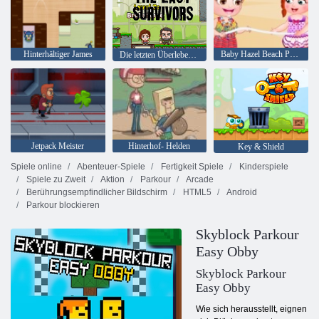
Hinterhältiger James
Baby Hazel Beach Party
Die letzten Überlebenden
Jetpack Meister
Hinterhof- Helden
Key & Shield
Spiele online
Abenteuer-Spiele
Fertigkeit Spiele
Kinderspiele
Spiele zu Zweit
Aktion
Parkour
Arcade
Berührungsempfindlicher Bildschirm
HTML5
Android
Parkour blockieren
Skyblock Parkour
Easy Obby
Skyblock Parkour
Easy Obby
Wie sich herausstellt, eignen