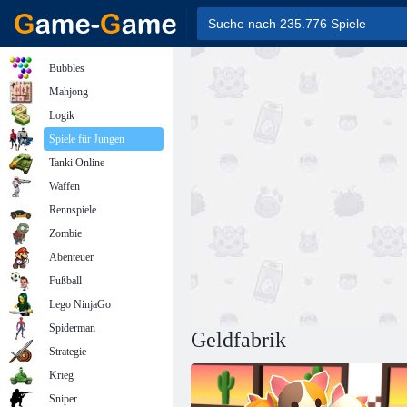
Bubbles
Mahjong
Logik
Spiele für Jungen
Tanki Online
Waffen
Rennspiele
Zombie
Abenteuer
Fußball
Lego NinjaGo
Spiderman
Geldfabrik
Strategie
Krieg
Sniper