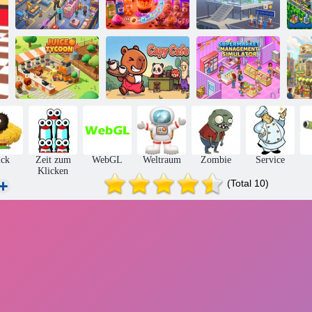
Kaffeemaschine
Möbelmeister:
- Barista-
Idle Tycoon
Simulator
Garagenboss
Supermarkt-
SAFT-
Management-
TYCOON
Capy Café
Simulator
Li
ick
Zeit zum
WebGL
Weltraum
Zombie
Service
Klicken
(Total 10)