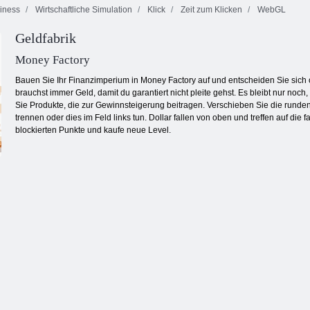
iness
Wirtschaftliche Simulation
Klick
Zeit zum Klicken
WebGL
Geldfabrik
Reich Insel
Feudalismus 3
Flughafen buzz
Money Factory
Bauen Sie Ihr Finanzimperium in Money Factory auf und entscheiden Sie sich 
brauchst immer Geld, damit du garantiert nicht pleite gehst. Es bleibt nur noch
Sie Produkte, die zur Gewinnsteigerung beitragen. Verschieben Sie die runde
trennen oder dies im Feld links tun. Dollar fallen von oben und treffen auf die 
blockierten Punkte und kaufe neue Level.