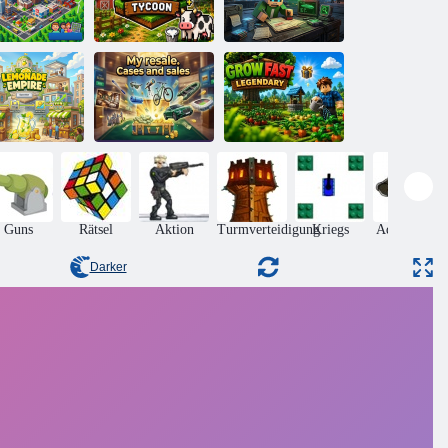
Tiny Town
Idle Dairy
Tycoon
Tycoon
Hafenmeister
Mein
Weiterverkauf.
Schnell
Fälle und
wachsen:
monadenimperium
Verkauf
Legendär
Guns
Rätsel
Aktion
Turmverteidigung
Kriegs
Adventures
Darker