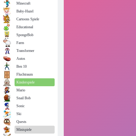
Minecraft
Baby-Hazel
Cartoons Spiele
Educational
SpongeBob
Farm
Transformer
Autos
Ben 10
Fluchtraum
Kinderspiele
Mario
Snail Bob
Sonic
Ski
Quests
Minispiele