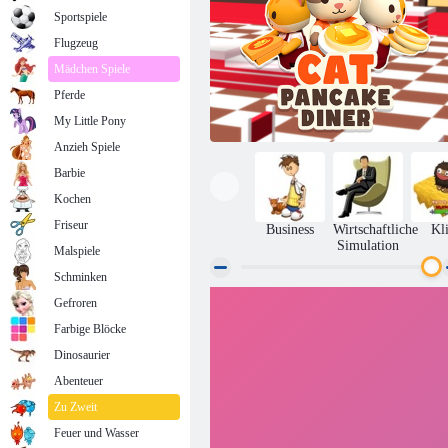
Sportspiele
Flugzeug
Mädchen Spiele
Pferde
My Little Pony
Anzieh Spiele
Barbie
Kochen
Friseur
Business
Wirtschaftliche
Kl
Simulation
Malspiele
Schminken
Gefroren
Katzen-Pfannkuchen-Diner
Farbige Blöcke
Dinosaurier
Abenteuer
Zu Zweit
Feuer und Wasser