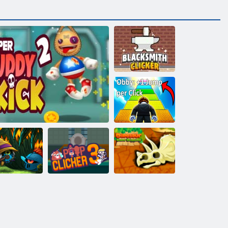
Schmied Clicker
Obby: +1
Sprung pro
Klick
Dinosaurierknochen
Orkio
Super Buddy Kick 2
Poop Clicker 3
graben