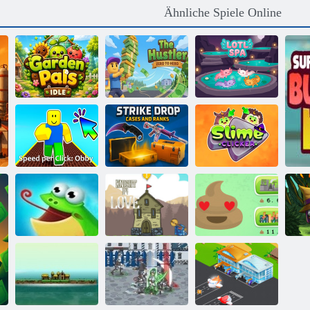
Ähnliche Spiele Online
Gartenfreunde
im Leerlauf
Der Hustler
Lotl Spa
Geschwindigkeit
Strike Drop-
pro Klick: Obby
Fälle und Ränge
Schleim-Clicker
Ritter In Der
Fang den Frosch
Liebe
Poop Clicker 2