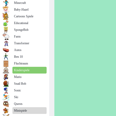
Minecraft
Baby-Hazel
Cartoons Spiele
Educational
SpongeBob
Farm
Transformer
Autos
Ben 10
Fluchtraum
Kinderspiele
Mario
Snail Bob
Sonic
Ski
Quests
Minispiele