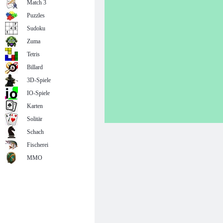
Match 3
Puzzles
Sudoku
Zuma
Tetris
Billard
3D-Spiele
IO-Spiele
Karten
Solitär
Schach
Fischerei
MMO