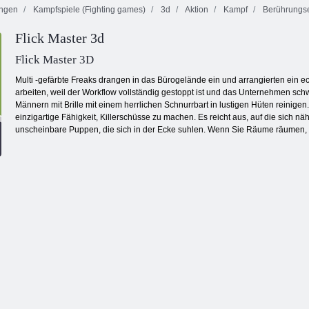
ngen
Kampfspiele (Fighting games)
3d
Aktion
Kampf
Berührungse
Flick Master 3d
Killer. io
Flick Master 3D
Multi -gefärbte Freaks drangen in das Bürogelände ein und arrangierten ein e
arbeiten, weil der Workflow vollständig gestoppt ist und das Unternehmen sch
Männern mit Brille mit einem herrlichen Schnurrbart in lustigen Hüten reinige
einzigartige Fähigkeit, Killerschüsse zu machen. Es reicht aus, auf die sich n
unscheinbare Puppen, die sich in der Ecke suhlen. Wenn Sie Räume räumen, e