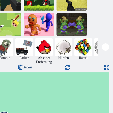
Ball Hero
Adventure:
Multiplayer von
xelüberleben
Roter Schlagball
Pixel Combat
Rette den
Merge Kill
Lebkuchenmann
Troll Boxen
Zombie
Parken
Ab einer
Hüpfen
Rätsel
Matze
Entfernung
Darker