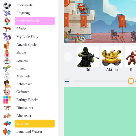
Sportspiele
Flugzeug
Mädchen Spiele
Pferde
My Little Pony
Anzieh Spiele
Barbie
Kochen
Friseur
3d
Aktion
Ka
Malspiele
Schminken
Gefroren
Bois d'Arc
Farbige Blöcke
Dinosaurier
Abenteuer
Zu Zweit
Feuer und Wasser