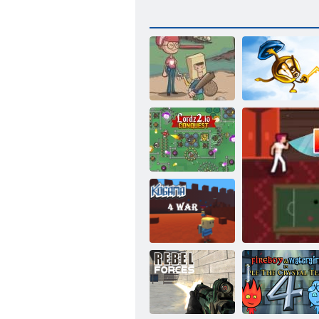
Hinterhof-
Helden
Key & Shield
Lordz 2. io
Kogama: 4
Krieg