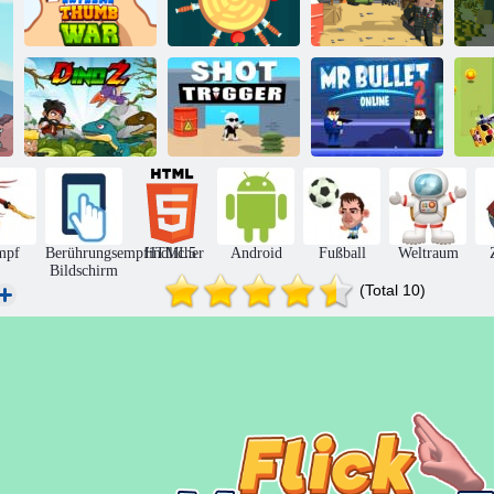
Extremer
Messer Hit
Daumen-Krieg
Online
Pixel -Krieger
Pi
Mr Bullet 2
Dinoz
Schussauslöser
online
mpf
Berührungsempfindlicher
HTML5
Android
Fußball
Weltraum
Bildschirm
(Total 10)