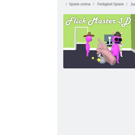
Spiele online
Fertigkeit Spiele
Ju
Feuer und
Wasser 4:
Rebellen
Kristalltempel