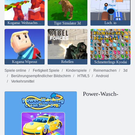
Kogama: Weihnachtsparkour
Loch. io
Tiger Simulator 3d
Kogama Wipeout
Rebellen
Schmetterlings Kyodai
Spiele online
Fertigkeit Spiele
Kinderspiele
Reinemachen
3d
Berührungsempfindlicher Bildschirm
HTML5
Android
Verkehrsmittel
Power-Wasch-