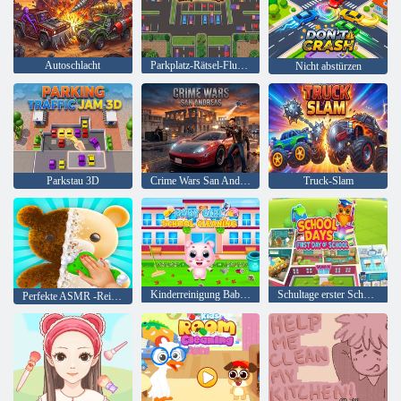
Autoschlacht
Parkplatz-Rätsel-Flucht-Herausforderung
Nicht abstürzen
Parkstau 3D
Crime Wars San Andreas
Truck-Slam
Kinderreinigung Baby Girl School
Schultage erster Schultag
Perfekte ASMR -Reinigung