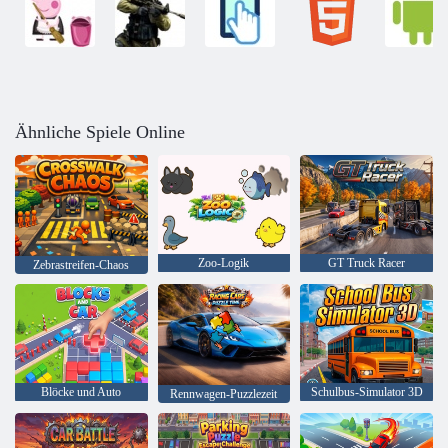
Ähnliche Spiele Online
Zoo-Logik
GT Truck Racer
Zebrastreifen-Chaos
Blöcke und Auto
Schulbus-Simulator 3D
Rennwagen-Puzzlezeit