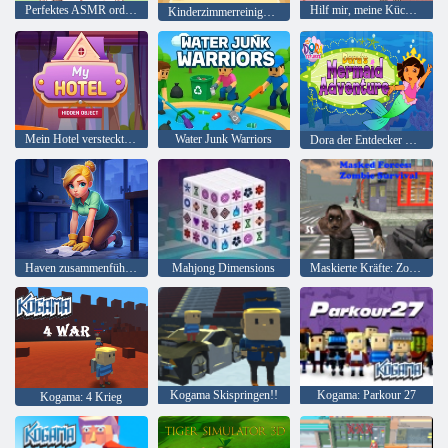
Perfektes ASMR ordentlich
Hilf mir, meine Küche zu reinigen
Kinderzimmerreinigung
Mein Hotel verstecktes Objekt
Water Junk Warriors
Dora der Entdecker Doras Meerjungfrau-Abenteuer
Haven zusammenführen
Mahjong Dimensions
Maskierte Kräfte: Zombie-Überleben
Kogama Skispringen!!
Kogama: Parkour 27
Kogama: 4 Krieg