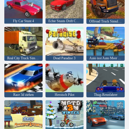
Fly Car Stunt 4
Echte Stunts Drift Car Driving 3d
Offroad Truck Simulator Hill Climb
Real City Truck Simulator
Dead Paradise 3
Auto isst Auto Meer Abenteuer
Race 3d ziehen
Heroisch Pilot
Thug-Rennfahrer