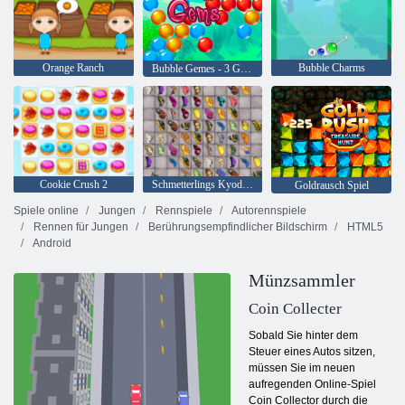
Orange Ranch
Bubble Charms
Bubble Gemes - 3 Gewinnt
Cookie Crush 2
Schmetterlings Kyodai HD
Goldrausch Spiel
Spiele online
Jungen
Rennspiele
Autorennspiele
Rennen für Jungen
Berührungsempfindlicher Bildschirm
HTML5
Android
Münzsammler
Coin Collecter
Sobald Sie hinter dem
Steuer eines Autos sitzen,
müssen Sie im neuen
aufregenden Online-Spiel
Coin Collector durch die