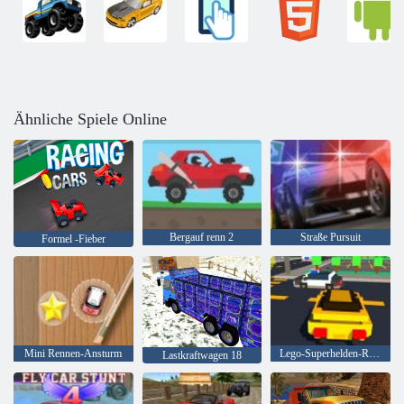
Ähnliche Spiele Online
Bergauf renn 2
Straße Pursuit
Formel -Fieber
Mini Rennen-Ansturm
Lego-Superhelden-Rennen
Lastkraftwagen 18