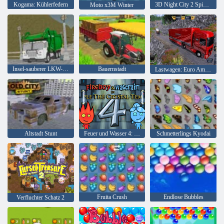
Kogama: Kühlerfedern
3D Night City 2 Spielerrennen
Moto x3M Winter
Insel-sauberer LKW-Abfall Sim
Bauernstadt
Lastwagen: Euro American Tour
Altstadt Stunt
Feuer und Wasser 4: Kristalltempel
Schmetterlings Kyodai
Fruita Crush
Endlose Bubbles
Verfluchter Schatz 2