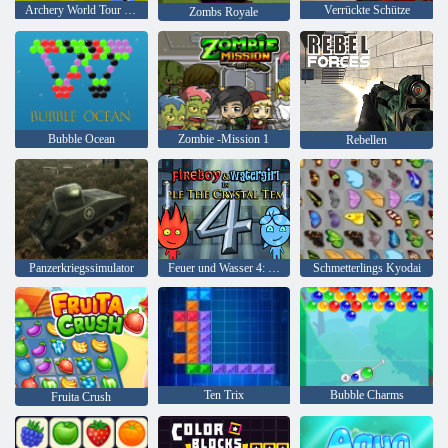
Archery World Tour - Highscore Bogenschießen 3D
Verrückte Schütze
Zombs Royale
Bubble Ocean
Zombie -Mission 1
Rebellen
Panzerkriegssimulator
Feuer und Wasser 4: Kristalltempel
Schmetterlings Kyodai
Ten Trix
Bubble Charms
Fruita Crush