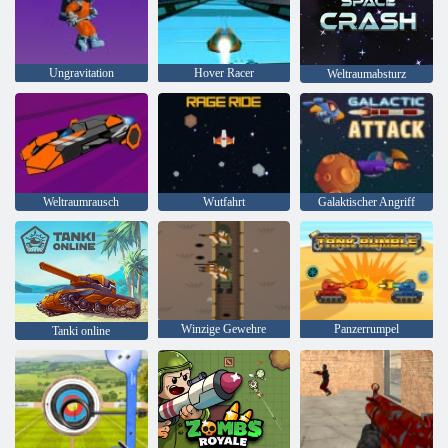
Ungravitation
Hover Racer
Weltraumabsturz
Weltraumrausch
Wutfahrt
Galaktischer Angriff
Winzige Gewehre
Panzerrumpel
Tanki online