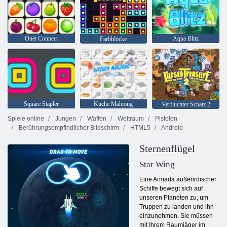
Onet Connect
Aqua Blitz
Farbblöcke
Square Stapler
Küche Mahjong
Verfluchter Schatz 2
Spiele online
Jungen
Waffen
Weltraum
Pistolen
Berührungsempfindlicher Bildschirm
HTML5
Android
Sternenflügel
Star Wing
Eine Armada außerirdischer
Schiffe bewegt sich auf
unseren Planeten zu, um
Truppen zu landen und ihn
einzunehmen. Sie müssen
mit Ihrem Raumjäger im