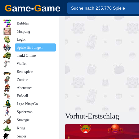
Bubbles
Mahjong
Logik
Spiele für Jungen
Tanki Online
Waffen
Rennspiele
Zombie
Abenteuer
Fußball
Lego NinjaGo
Spiderman
Vorhut-Erstschlag
Strategie
Krieg
Sniper