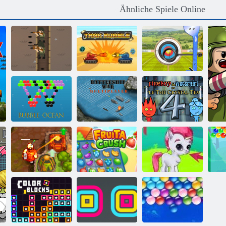
Ähnliche Spiele Online
Archery World
Tour -
Highscore
Winzige
Bogenschießen
Gewehre
Panzerrumpel
3D
Feuer und
Kriegsschiff-
Wasser 4:
Bubble Ocean
Multiplayer
Kristalltempel
Verfluchter
Bubble Gemes -
Schatz 2
Fruita Crush
3 Gewinnt
Bu