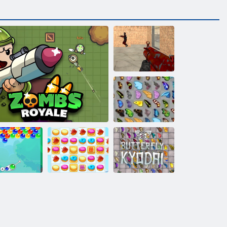
Verrückte
Schütze
Schmetterlings
Kyodai
Schmetterlings
bble Charms
Zombs Royale
Cookie Crush 2
Kyodai HD