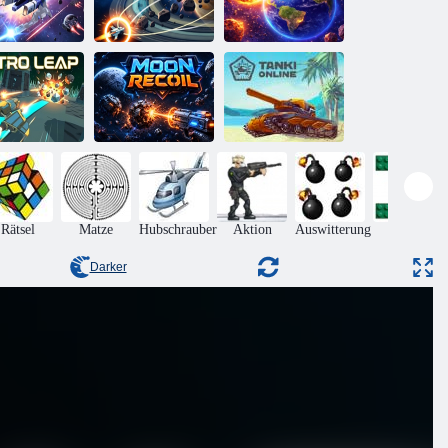
Speichern Sie
stro-Shooter
Orbit Rushy
die Erde 3D
stro-Sprung
Mondrückstoß
Tanki online
Rätsel
Matze
Hubschrauber
Aktion
Auswitterung
Kriegs
Darker