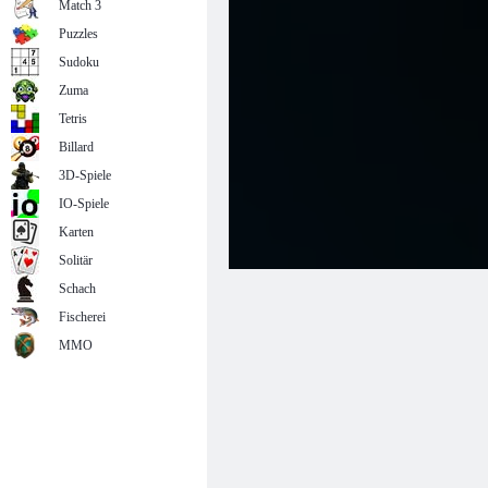
Match 3
Puzzles
Sudoku
Zuma
Tetris
Billard
3D-Spiele
IO-Spiele
Karten
Solitär
Schach
Fischerei
MMO