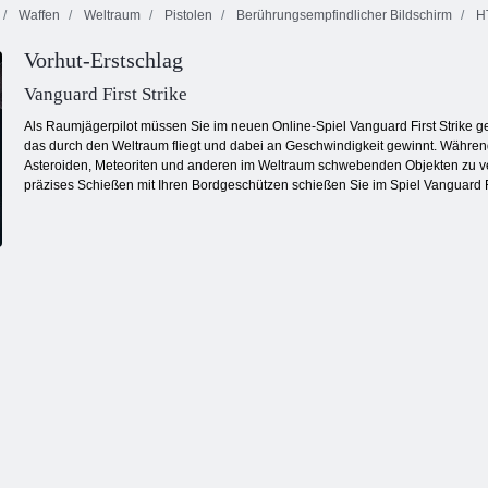
Waffen
Weltraum
Pistolen
Berührungsempfindlicher Bildschirm
H
Vorhut-Erstschlag
Farbblöcke
Square Stapler
Endlose Bubbles
Vanguard First Strike
Als Raumjägerpilot müssen Sie im neuen Online-Spiel Vanguard First Strike ge
das durch den Weltraum fliegt und dabei an Geschwindigkeit gewinnt. Während
Asteroiden, Meteoriten und anderen im Weltraum schwebenden Objekten zu ver
präzises Schießen mit Ihren Bordgeschützen schießen Sie im Spiel Vanguard Fir