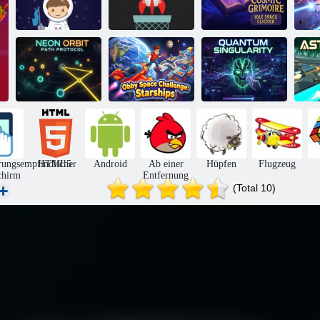
Cosmic
Astro Boy
Grimoire Idle
online
Raketenflip
Space Clicker
A
Obby Space
Neon Orbit:
Challenge:
Pfadprotokoll
Raumschiffe
Quantensingularität
A
rungsempfindlicher
HTML5
Android
Ab einer
Hüpfen
Flugzeug
chirm
Entfernung
(Total 10)