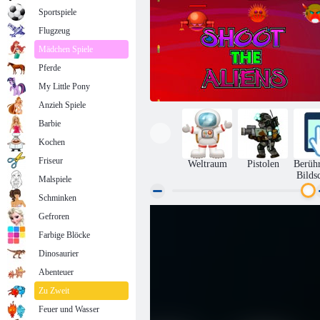
Sportspiele
Flugzeug
Mädchen Spiele
Pferde
My Little Pony
Anzieh Spiele
Barbie
Kochen
Friseur
Weltraum
Pistolen
Berüh
Bilds
Malspiele
Schminken
Gefroren
Schießen Sie die Aliens
Farbige Blöcke
Dinosaurier
Abenteuer
Zu Zweit
Feuer und Wasser