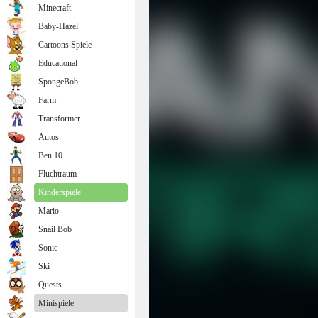
Minecraft
Baby-Hazel
Cartoons Spiele
Educational
SpongeBob
Farm
Transformer
Autos
Ben 10
Fluchtraum
Kinderspiele
Mario
Snail Bob
Sonic
Ski
Quests
Minispiele