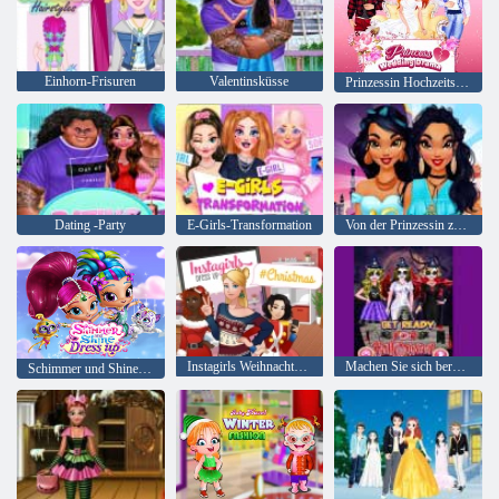
Einhorn-Frisuren
Valentinsküsse
Prinzessin Hochzeitsdrama
Dating -Party
E-Girls-Transformation
Von der Prinzessin zum Influencer
Instagirls Weihnachtskleid
Machen Sie sich bereit für Halloween
Schimmer und Shine Dress up