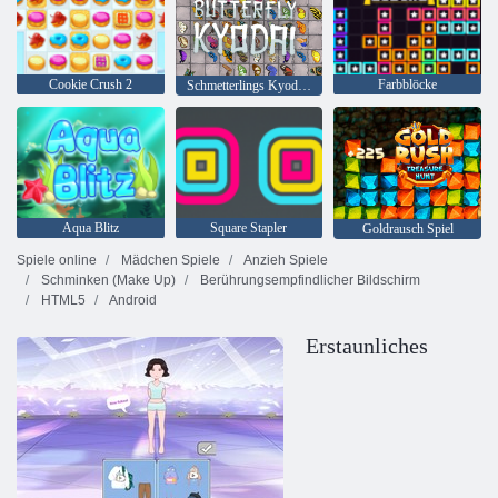
Cookie Crush 2
Farbblöcke
Schmetterlings Kyodai HD
Aqua Blitz
Square Stapler
Goldrausch Spiel
Spiele online
Mädchen Spiele
Anzieh Spiele
Schminken (Make Up)
Berührungsempfindlicher Bildschirm
HTML5
Android
Erstaunliches