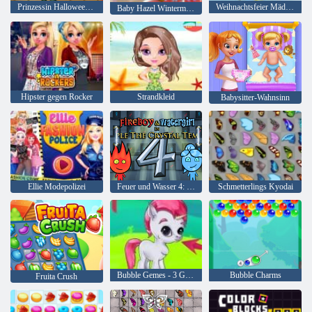
Prinzessin Halloween Party
Weihnachtsfeier Mädchen
Baby Hazel Wintermode
Hipster gegen Rocker
Strandkleid
Babysitter-Wahnsinn
Ellie Modepolizei
Feuer und Wasser 4: Kristalltempel
Schmetterlings Kyodai
Bubble Gemes - 3 Gewinnt
Bubble Charms
Fruita Crush