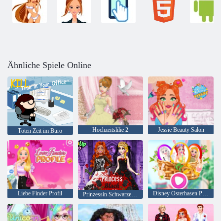
Ähnliche Spiele Online
Hochzeitslilie 2
Jessie Beauty Salon
Töten Zeit im Büro
Liebe Finder Profil
Disney Osterhasen Party
Prinzessin Schwarzes Hochzeitskleid