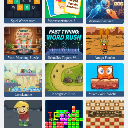
Spiel Wörter raten
Wortassoziationen Solitaire
Wortassoziationen: Können Sie es erraten?
Wort-Matching-Puzzle
Schnelles Tippen: Word Rush
Amigo Pancho
Königreich Rush
Mixed -Welt: Wochenende
Laserkanone