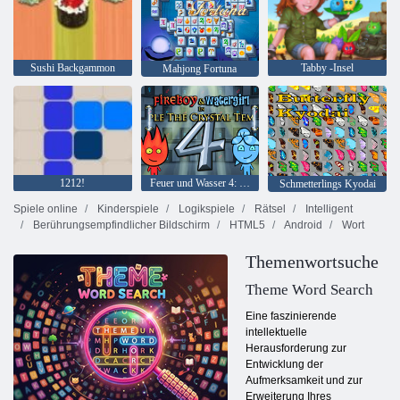
Sushi Backgammon
Tabby -Insel
Mahjong Fortuna
1212!
Feuer und Wasser 4: Kristalltempel
Schmetterlings Kyodai
Spiele online
Kinderspiele
Logikspiele
Rätsel
Intelligent
Berührungsempfindlicher Bildschirm
HTML5
Android
Wort
Themenwortsuche
Theme Word Search
Eine faszinierende
intellektuelle
Herausforderung zur
Entwicklung der
Aufmerksamkeit und zur
Erweiterung Ihres