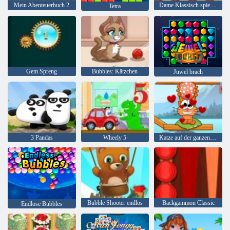
Mein Abenteuerbuch 2
Dame Klassisch spielen
Tetra
Gem Spreng
Bubbles: Kätzchen
Juwel brach
3 Pandas
Wheely 5
Katze auf der ganzen Welt - Alpenseen
Bubble Shooter endlos
Backgammon Classic
Endlose Bubbles