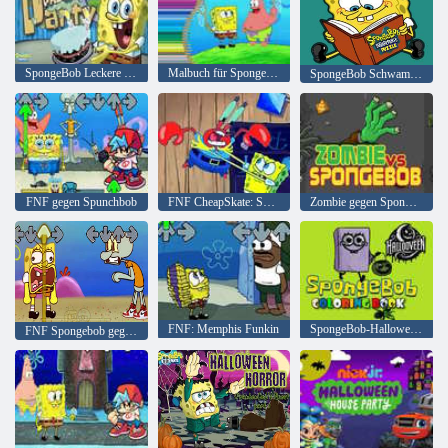
SpongeBob Leckere Gebäckparty
Malbuch für Spongebob
SpongeBob Schwammkopf-Puzzle
FNF gegen Spunchbob
FNF CheapSkate: SpongeBob gegen Mr. Krabs
Zombie gegen SpongeBoob
FNF: Memphis Funkin
SpongeBob-Halloween-Malbuch
FNF Spongebob gegen Thaddäus