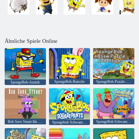
Ähnliche Spiele Online
SpongeBob-Rutsche
SpongeBob-Puzzle-Sammlung
SpongeBob-Anzieh
Bob Save Stuart lila Rauch
SpongeBob Schwammkopf Patrick
Spongebob Schwammkopf