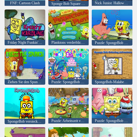
FNF: Cartoon Clash
Nick Junior. Halloween-Hausparty
Sponge Bob Square Pants Halloween Horror FrankenBob's Quest Teil 1
Friday Night Funkin' Krusty Karoling
Planktons verderblicher Plan
Puzzle: SpongeBob Schwammkopf
Ziehen Sie den Spunch 2 an 2
Puzzle: SpongeBob Schwammkopf-Party
SpongeBob-Malabenteuer
Puzzle: Arbeitszeit von SpongeBob Schwammkopf
Puzzle: SpongeBob Schwammkopf 2
SpongeBob versteckter Burger