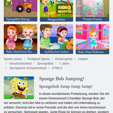
SpongeBob Racing Turnier
Pomme Pomme
Mangoschütze
Baby-Hazel lernt Manieren
Apfelkuchen backen
Baby Hazel Ballerina-Tanz
Spiele online
Fertigkeit Spiele
Kinderspiele
Hüpfen
Geschicklichkeit
SpongeBob
7 Jahre
Spongebob Schwammkopf
HTML5
Sponge Bob Jumping!
Spongebob Jump Jump Jump!
In dieser wunderbaren Fortsetzung, werden Sie mit
einem Homosexuell Charakter Sponge Bob, der
nie versucht, nicht den Mut zu verlieren und halten mit Unterhaltung zu
erfüllen. Diesmal rief er seine Freunde und die drei von ihnen beschlossen
zu versuchen, Springseil spielen. Jump Rope ist, können es drehen, sondern