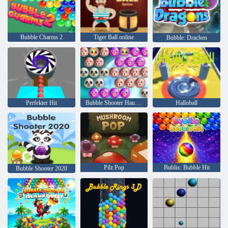
Bubble Charms 2
Tiger Ball online
Bubble: Drachen
Perfekter Hit
Bubble Shooter Haustier
Halloball
Pilz Pop
Bublix: Bubble Hit
Bubble Shooter 2020