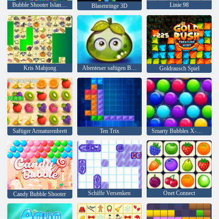
Bubble Shooter Island Quest
Linie 98
Blasenringe 3D
Kris Mahjong
Abenteuer saftigen Beeren
Goldrausch Spiel
Saftiger Armaturenbrett
Ten Trix
Smarty Bubbles X-Mas
Schiffe Versenken
Onet Connect
Candy Bubble Shooter