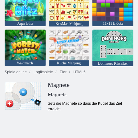
Aqua Blitz
11x11 Blöcke
KrisMas Mahjong
Waldmatch
Küche Mahjong
Dominoes Klassiker
Spiele online
Logikspiele
Eier
HTML5
Magnete
Magnets
Setz die Magnete so dass die Kugel das Ziel
erreicht.