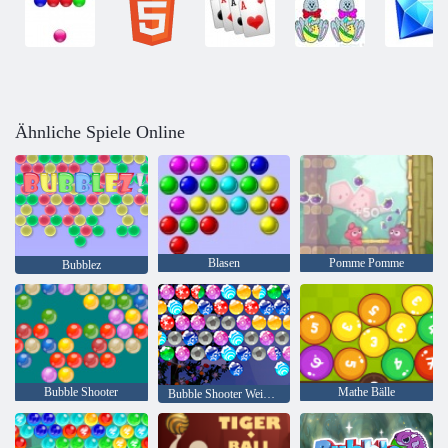
Ähnliche Spiele Online
Blasen
Pomme Pomme
Bubblez
Bubble Shooter
Mathe Bälle
Bubble Shooter Weihnachten