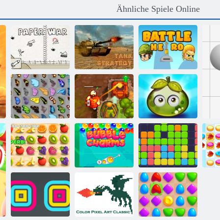
Ähnliche Spiele Online
Papierkrieg
Panzer Strategie
Kampfheld
Schmetterlings
Verfluchter
Abenteuer
Kyodai
Schatz 2
saftigen Beeren
Saftiger
Armaturenbrett
Bubble Charms
11x11
Co