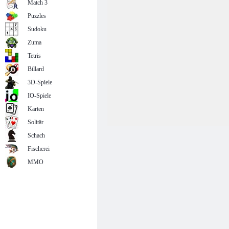
Match 3
Puzzles
Sudoku
Zuma
Tetris
Billard
3D-Spiele
IO-Spiele
Karten
Solitär
Schach
Fischerei
MMO