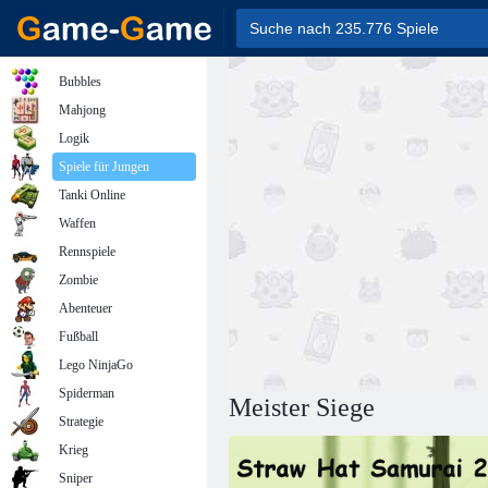
Bubbles
Mahjong
Logik
Spiele für Jungen
Tanki Online
Waffen
Rennspiele
Zombie
Abenteuer
Fußball
Lego NinjaGo
Spiderman
Meister Siege
Strategie
Krieg
Sniper