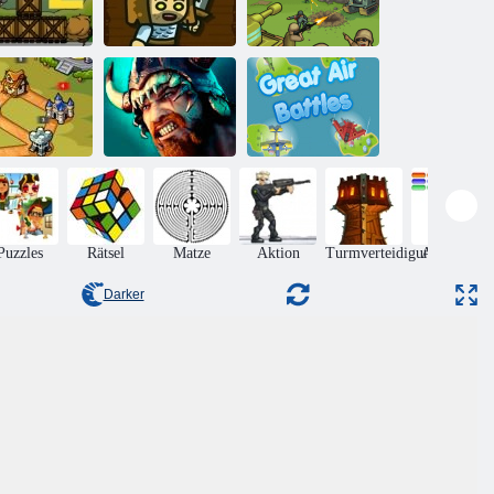
adt Siege 2 -
Resort -
Eine riesige
Belagerung
Armee
Blitz -Taktik
Wikinger: Krieg
Große
oyal Knight
der Clans
Luftschlachten
Puzzles
Rätsel
Matze
Aktion
Turmverteidigung
Arkanoid
Darker