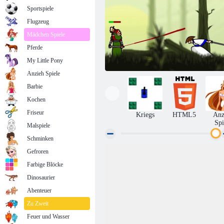
Sportspiele
Flugzeug
Mädchen Spiele
Pferde
My Little Pony
Anzieh Spiele
Barbie
Kochen
Friseur
Kriegs
HTML5
Anz
Spi
Malspiele
Schminken
Gefroren
Strohhut Samurai 2
Farbige Blöcke
Dinosaurier
Abenteuer
Zu Zweit
Feuer und Wasser