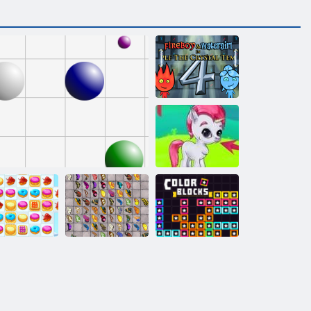
Feuer und
Wasser 4:
Kristalltempel
Bubble Gemes -
3 Gewinnt
Schmetterlings
okie Crush 2
Linie 98
Kyodai HD
Farbblöcke