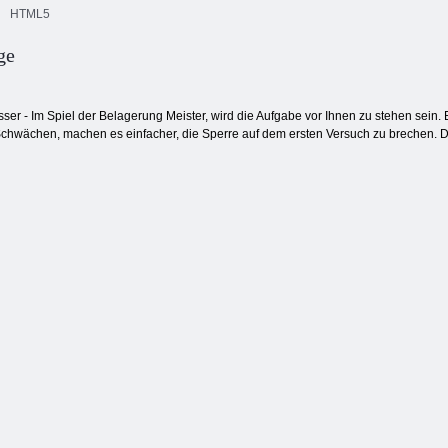
HTML5
ge
Color Pixel Art
Square Stapler
Classic Classic
Match -Arena
ser - Im Spiel der Belagerung Meister, wird die Aufgabe vor Ihnen zu stehen sein.
 Schwächen, machen es einfacher, die Sperre auf dem ersten Versuch zu brechen. 