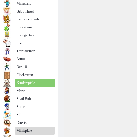
Minecraft
Baby-Hazel
Cartoons Spiele
Educational
SpongeBob
Farm
Transformer
Autos
Ben 10
Fluchtraum
Kinderspiele
Mario
Snail Bob
Sonic
Ski
Quests
Minispiele