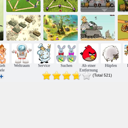
St
Käferkrieg 2
War Käfer
Belagerung
1941 Frozen
Zivilisationskriege:
Front
Meisterausgabe
Metalltier
R
ieh
Weltraum
Service
Suchen
Ab einer
Hüpfen
ele
Entfernung
(Total 521)