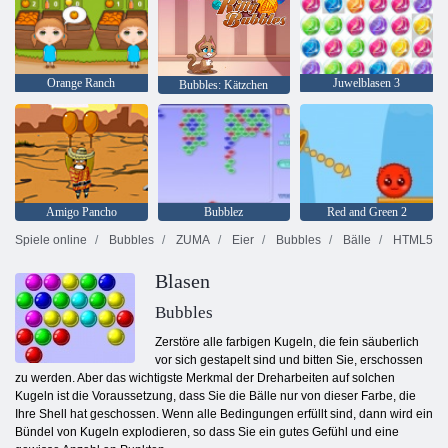
Orange Ranch
Juwelblasen 3
Bubbles: Kätzchen
Amigo Pancho
Bubblez
Red and Green 2
Spiele online
Bubbles
ZUMA
Eier
Bubbles
Bälle
HTML5
Blasen
Bubbles
Zerstöre alle farbigen Kugeln, die fein säuberlich
vor sich gestapelt sind und bitten Sie, erschossen
zu werden. Aber das wichtigste Merkmal der Dreharbeiten auf solchen
Kugeln ist die Voraussetzung, dass Sie die Bälle nur von dieser Farbe, die
Ihre Shell hat geschossen. Wenn alle Bedingungen erfüllt sind, dann wird ein
Bündel von Kugeln explodieren, so dass Sie ein gutes Gefühl und eine