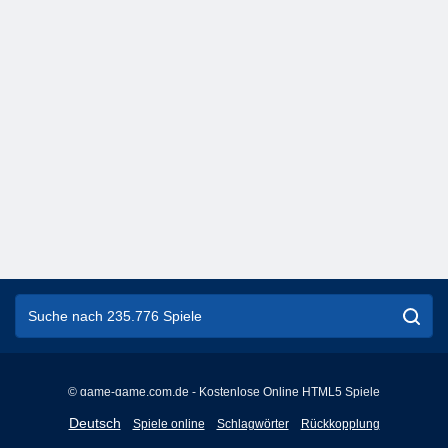
© game-game.com.de - Kostenlose Online HTML5 Spiele
English
Deutsch
Spiele online
Schlagwörter
Rückkopplung