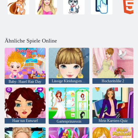
Ähnliche Spiele Online
Lässige Kleidungsmode
Hochzeitslilie 2
Baby- Hazel Hair Day
Haar tun Entwurf
Mein Karriere-Quiz
Gartenprinzessin