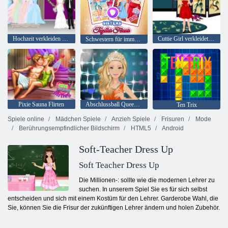
Hochzeit verkleiden sich
Cuttie Girl verkleidet sich
Schwestern für immer zusammen
Pixie Sauna Flirten
Abschlussball Queen Dress Up
Ten Trix
Spiele online
Mädchen Spiele
Anzieh Spiele
Frisuren
Mode
Berührungsempfindlicher Bildschirm
HTML5
Android
Soft-Teacher Dress Up
Soft Teacher Dress Up
Die Millionen-: sollte wie die modernen Lehrer zu
suchen. In unserem Spiel Sie es für sich selbst
entscheiden und sich mit einem Kostüm für den Lehrer. Garderobe Wahl, die
Sie, können Sie die Frisur der zukünftigen Lehrer ändern und holen Zubehör.