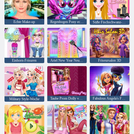
Echte Make-up
Regenbogen Pony echte Frisuren
Süße Fischschwanz-Zöpfe
Einhorn-Frisuren
Ariel New Year Neue Frisuren
Friseursalon 3D
Taube Prom Dolly verkleiden sich
Fabulous Angela's Fashion Fieber
Military Style-Woche