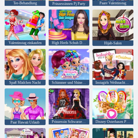
Tee-Behandlung
Paare Valentinstag
Prinzessinnen Pj Party
Valentinstag einkaufen
High Heels Schuh Designer
Hijab-Salon
Spaß Mädchen Nacht
Schimmer und Shine Dress up
Instagirls Weihnachtskleid
Prinzessin Schwarzes Hochzeitskleid
Disney Osterhasen Party
Paar Hawaii Urlaub