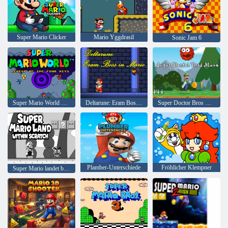
Super Mario Clicker
Mario Yggdrasil
Sonic Jam 6
Super Mario World Legend of the Four Keys
Deltarune: Eram Boss in Mario
Super Doctor Bros Mano
Plamber-Unterschiede
Fröhlicher Klempner
Super Mario landet bei Grund