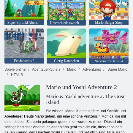
Super Sprunki Abenteuerspiel
Mario Burger Shop
Unterschiede zwischen Klempnern
Feudalismus 3
Gierig Kaninchen
Nervenkitzel Rush 4
Spiele online
Abenteuer-Spiele
Mario
Adventures
Super Mario
HTML5
Mario und Yoshi Adventure 2
Mario & Yoshi adventure 2. The Great
Island
Sie wissen, Mario. Kleine tapfere und Sanitär-und
Abenteurer. Heute Mario gehen, um eine schöne Prinzessin Monica, die mit
einem bösen Zauberin gefangen genommen wurde zu retten. Dies ist ein
sehr gefährliches Abenteuer, aber Mario geht es nicht ein, dass er seinen
neuen Freund, den Drachen Yoshi zu helfen und natürlich sind. Hilfe Mario