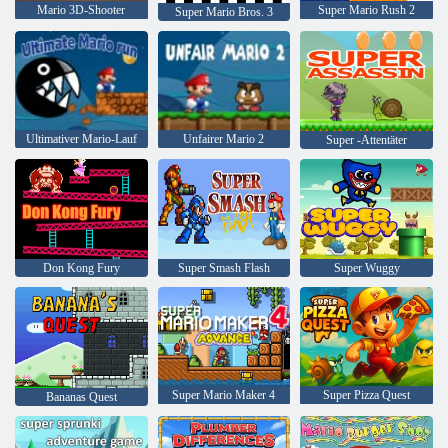
Mario 3D-Shooter
Super Mario Rush 2
Super Mario Bros. 3
Ultimativer Mario-Lauf
Unfairer Mario 2
Super -Attentäter
Don Kong Fury
Super Smash Flash
Super Wuggy
Super Mario Maker 4
Super Pizza Quest
Bananas Quest