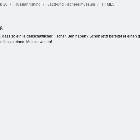
n 10
Russian fishing
Jagd-und Fischereimuseum
HTML5
Ben 10 Hero
Ben 10:
Ben 10 Upgrade
Zeit
Überspannungsschutz
Chaser
ng
, dass so ein leidenschaftlicher Fischer, Ben haben? Schon jetzt bereitet er einen 
 ihn zu einem Meister wollen!