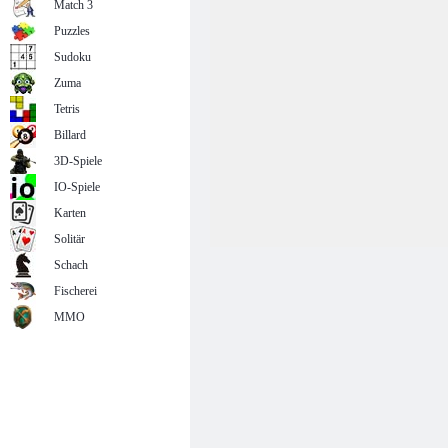
Match 3
Puzzles
Sudoku
Zuma
Tetris
Billard
3D-Spiele
IO-Spiele
Karten
Solitär
Schach
Fischerei
MMO