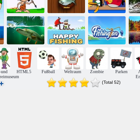
Große Angel-
Angry Birds
Fish Hunter 2
Action Amateur-
Doppel fishing
Mo
Viel Spaß beim
An
Weidenteich
Angeln
Fishington. io
-und
HTML5
Fußball
Weltraum
Zombie
Parken
A
ereimuseum
En
(Total 52)