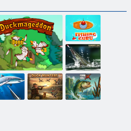
Angel Guru
Sommersee 1. 5
Jagd unter
Wasser
peerfischen
Entenmagnierte
Entenjäger
Angelanomalie