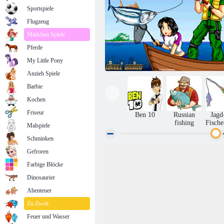
Sportspiele
Flugzeug
Mädchen Spiele
Pferde
My Little Pony
Anzieh Spiele
Barbie
Kochen
Friseur
Ben 10
Russian
Jagd
fishing
Fisch
Malspiele
Schminken
Gefroren
Schnelle Angeln
Farbige Blöcke
Dinosaurier
Abenteuer
Zu Zweit
Feuer und Wasser