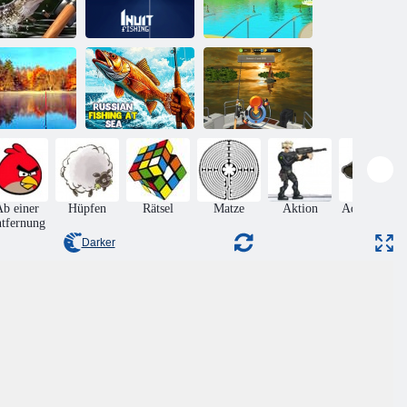
rgen fangen
Inuit -Angeln
Große Fischerei
gelsimulator
Russisches
Russisches
online
Fischen auf See
Fischen auf See
b einer
Hüpfen
Rätsel
Matze
Aktion
Adventures
tfernung
Darker