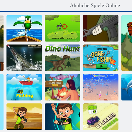
Ähnliche Spiele Online
Jagd von einem
Jagd in den
Boot
Wäldern
Eichhörnchenjagd
Looney Tunes
Sommer See
Dinojagd
Gone Fishin '
Inseltrollstämme
Angeln
3D
Unterwasserjagd
S