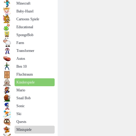
Minecraft
Baby-Hazel
Cartoons Spiele
Educational
SpongeBob
Farm
Transformer
Autos
Ben 10
Fluchtraum
Kinderspiele
Mario
Snail Bob
Sonic
Ski
Quests
Minispiele