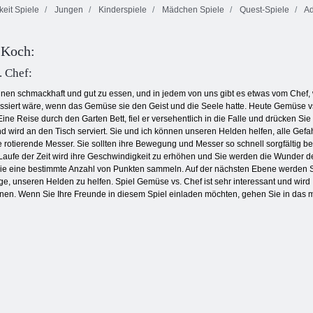
keit Spiele
Jungen
Kinderspiele
Mädchen Spiele
Quest-Spiele
Ad
Mahjong
Obstverbindung
Tanki online
Dimensions
 Koch:
. Chef:
 Ihnen schmackhaft und gut zu essen, und in jedem von uns gibt es etwas vom Chef,
assiert wäre, wenn das Gemüse sie den Geist und die Seele hatte. Heute Gemüse v
ine Reise durch den Garten Bett, fiel er versehentlich in die Falle und drücken S
nd wird an den Tisch serviert. Sie und ich können unseren Helden helfen, alle G
r die rotierende Messer. Sie sollten ihre Bewegung und Messer so schnell sorgfält
Im Laufe der Zeit wird ihre Geschwindigkeit zu erhöhen und Sie werden die Wunder
 Sie eine bestimmte Anzahl von Punkten sammeln. Auf der nächsten Ebene werden Si
, unseren Helden zu helfen. Spiel Gemüse vs. Chef ist sehr interessant und wird I
fnen. Wenn Sie Ihre Freunde in diesem Spiel einladen möchten, gehen Sie in das 