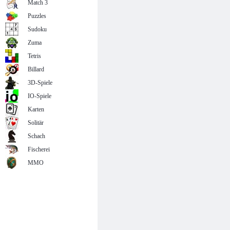
Match 3
Puzzles
Sudoku
Zuma
Tetris
Billard
3D-Spiele
IO-Spiele
Karten
Solitär
Schach
Fischerei
MMO