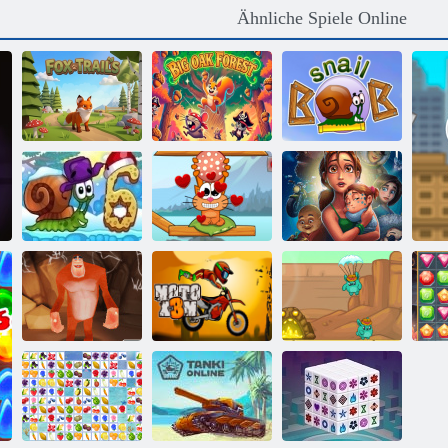
Ähnliche Spiele Online
Großer
Fox Trails
Eichenwald
Schnecke Bob 1
Katze auf der
Köstliche
Schnecke Bob 6:
ganzen Welt -
Emilys Hopes &
Wintergeschichte
Alpenseen
Fears
Yeti -Sensation
Moto x3m
Winzige Bagger