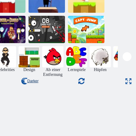
Schneeball-
ihnachtswelt
Stick-Freak
Schneeball-Welt
Hunter und
Diablo
Dunkler Junge
Capy Jump
lebrities
Design
Ab einer
Lernspiele
Hüpfen
Rätsel
Entfernung
Darker