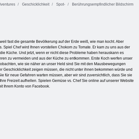
ventures
Geschicklichkeit
Spot-
Berührungsempfindlicher Bildschirm
 weil fast die gesamte Bevölkerung auf der Erde weiß, wie man kocht. Aber
s. Spiel Chef wird Ihnen vorstellen Chokom zu Tomate. Er kam zu uns aus der
ie die Küche. Und jetzt, wenn er nicht diese Probleme haben herauskann es
efahren zu vermeiden und aus der Küche zu entkommen. Erste Koch werfen unser
ig beobachten, wie sie näher an unser Held sind Sie mit den Mausbewegungen
 der Geschicklichkeit zeigen müssen, die nicht unter ihnen bekommen würde und
e für neue Gefahren warten müssen, aber wir sind zuversichtlich, dass Sie sie
hre Freizeit aufhellen. Spielen Gemüse vs. Chef Sie online auf unserer Website
mit Ihrem Konto von Facebook.