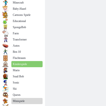
Minecraft
Baby-Hazel
Cartoons Spiele
Educational
SpongeBob
Farm
Transformer
Autos
Ben 10
Fluchtraum
Kinderspiele
Mario
Snail Bob
Sonic
Ski
Quests
Minispiele