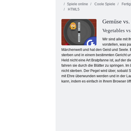
Spiele online
Coole Spiele
Fertig
HTML5
Gemüse vs.
Vegetables vs
Wir sind alle mit
vorstellen, was p
Zurück zu Candyland 2
Märchenwelt und hat den Geist und Seele. E
sterben und in einem bestimmten Gericht u
Held nicht eine Art Bratpfanne ist, auf de
fahren sie durch die Blätter zu springen. 
nicht sterben. Der Pegel wird über, sobald
mit Ehre überwunden werden und in der Lage
kann, indem es einfach in Ihrem Browser öf