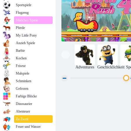
Sportspiele
Flugzeug
Mädchen Spiele
Pferde
My Little Pony
Anzieh Spiele
Barbie
Kochen
Friseur
Adventures
Geschicklichkeit
Sp
Malspiele
Schminken
Gefroren
Nervenkitzel Rush 4
Farbige Blöcke
Dinosaurier
Abenteuer
Zu Zweit
Feuer und Wasser