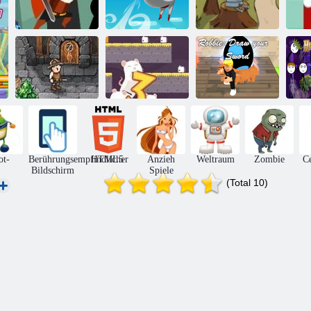
Brave Kader
Blowman
Streu Ritter
We
Robbie: Zeichne
Pocket-RPG
3 Mäuse
dein Schwert
ot-
Berührungsempfindlicher
HTML5
Anzieh
Weltraum
Zombie
Ce
Bildschirm
Spiele
(Total 10)