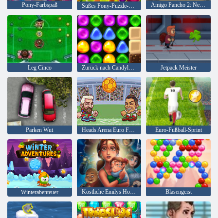
Pony-Farbspaß
Amigo Pancho 2: New York Party
Süßes Pony-Puzzle-Quest
Leg Cinco
Zurück nach Candyland 4: Lollipop Garden
Jetpack Meister
Parken Wut
Heads Arena Euro Fußball
Euro-Fußball-Sprint
Köstliche Emilys Hopes & Fears
Blasengeist
Winterabenteuer