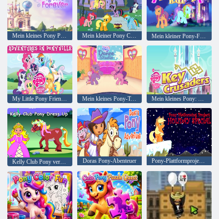
Mein kleines Pony Ponyville für immer
Mein kleiner Pony Castle-Schöpfer
Mein kleiner Pony-Freundschaftsball
My Little Pony Friendship Magic Adventures in Ponyville
Mein kleines Pony-Tanzstudio
Mein kleines Pony: Schlüsselkreuzfahrer
Doras Pony-Abenteuer
Pony-Plattformprojekt: Holiday Special
Kelly Club Pony verkleiden sich