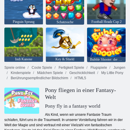
Pinguin Sprung
Football Headz Cup 2
Schatzsuche
Indi Kanone
Key & Shield
Bubble Shooter: der See
Spiele online
Coole Spiele
Fertigkeit Spiele
Flugspiele
Jungen
Kinderspiele
Mädchen Spiele
Geschicklichkeit
My Little Pony
Berührungsempfindlicher Bildschirm
HTML5
Pony fliegen in einer Fantasy-
Welt
Pony fly in a fantasy world
Als Kind, wenn wir unsere Fantasie Traum
schlafen, führt uns in die Traumwelt. In unserer Vorstellung fahren wir in der
Welt der Magie und sind vertraut mit einer Vielzahl von fantastischen