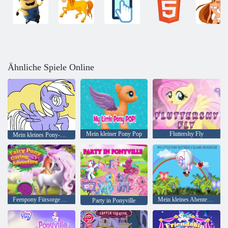
Ähnliche Spiele Online
Mein kleiner Pony Pop
Fluttershy Fly
Mein kleines Pony-Malbuch
Feenpony Fürsorge Abenteuer
Mein kleines Abenteuer von Pony Butterfly Island
Party in Ponyville