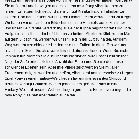
Kreaturen. Heute ist das Spiel Pony in einer Fantasy-Welt fliegen, werden wir
Sie auf dem Land bewegen und mit einem rosa Pony Albert kennen zu
lernen. Es ist ziemlich nett und ziemlich gut Kreatur hat die Fähigkeit zu
fliegen. Und heute haben wir unseren Helden helfen werden lernt zu fliegen.
Wir haben vor uns auf dem Bildschirm, um die Himmelsräume zu strecken
und unser Held tapfer Verstärkung aus einer Klippe beginnt ihren Flug. Ihre
Aufgabe ist es, ihn in der Luft bleiben zu helfen. Mit einem Klick mit der Maus
auf dem Bildschirm, werden wir unser Held in der Luft zu halten. Auf dem
Weg werden verschiedene Hindernisse und Fallen, in die treffen wir uns
nicht fallen. Seien Sie also vorsichtig und über sie fliegen. Wenn Sie nicht
kommen tun, werden Sie auf Hindernisse stoßen, wird unser Held sterben.
Mit jeder Stufe erhöht sich die Anzahl der Fallen und Sie werden umso
schwieriger Ebenen sein. Aber Ihre Pflege zeigt werden Sie mit allen
Problemen fertig zu werden und helfen, Albert lernt normalerweise zu fliegen.
Spiel Pony in einer Fantasy-Welt fliegen hat ein interessantes Skript und
berühmt verfolgt Grafiken. Spieler jeden Alters geöffnet Pony in einer
Fantasy-Welt auf unserer Website fliegen gerne ihre Freizeit verbringen die
rosa Pony in seinen Abenteuern zu helfen.