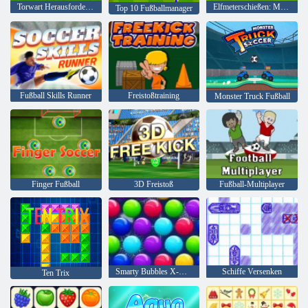
Torwart Herausforderung
Elfmeterschießen: Multi League
Top 10 Fußballmanager
Fußball Skills Runner
Freistoßtraining
Monster Truck Fußball
Finger Fußball
3D Freistoß
Fußball-Multiplayer
Smarty Bubbles X-Mas
Schiffe Versenken
Ten Trix