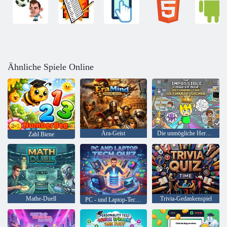
Ähnliche Spiele Online
Ära-Geist
Die unmögliche Herausforderung, das ultimative Sigma zu werden
Zahl Biene
Mathe-Duell
Trivia-Gedankenspiel
PC - und Laptop-Technikquiz