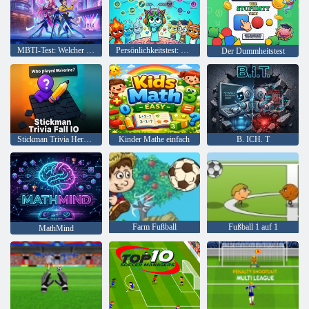
MBTI-Test: Welcher Kpop bist du?
Persönlichkeitstest: Welcher Sprunki bist du?
Der Dummheitstest
Stickman Trivia Herbst IO
Kinder Mathe einfach
B. ICH. T
Farm Fußball
Fußball 1 auf 1
MathMind