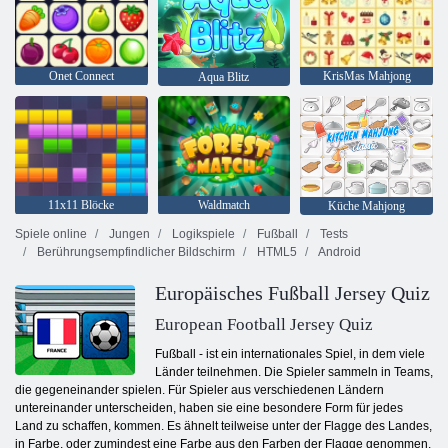
Onet Connect
KrisMas Mahjong
Aqua Blitz
11x11 Blöcke
Waldmatch
Küche Mahjong
Spiele online
Jungen
Logikspiele
Fußball
Tests
Berührungsempfindlicher Bildschirm
HTML5
Android
Europäisches Fußball Jersey Quiz
European Football Jersey Quiz
Fußball - ist ein internationales Spiel, in dem viele
Länder teilnehmen. Die Spieler sammeln in Teams,
die gegeneinander spielen. Für Spieler aus verschiedenen Ländern
untereinander unterscheiden, haben sie eine besondere Form für jedes
Land zu schaffen, kommen. Es ähnelt teilweise unter der Flagge des Landes,
in Farbe, oder zumindest eine Farbe aus den Farben der Flagge genommen.