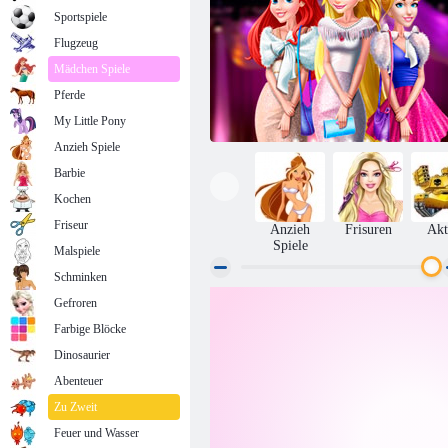
Sportspiele
Flugzeug
Mädchen Spiele
Pferde
My Little Pony
Anzieh Spiele
Barbie
Kochen
Friseur
Anzieh
Frisuren
Akt
Spiele
Malspiele
Schminken
Gefroren
Glamour Abend
Farbige Blöcke
Dinosaurier
Abenteuer
Zu Zweit
Feuer und Wasser