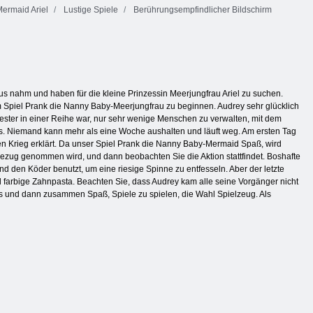
Mermaid Ariel
Lustige Spiele
Berührungsempfindlicher Bildschirm
us nahm und haben für die kleine Prinzessin Meerjungfrau Ariel zu suchen.
 Spiel Prank die Nanny Baby-Meerjungfrau zu beginnen. Audrey sehr glücklich
wester in einer Reihe war, nur sehr wenige Menschen zu verwalten, mit dem
ys. Niemand kann mehr als eine Woche aushalten und läuft weg. Am ersten Tag
n Krieg erklärt. Da unser Spiel Prank die Nanny Baby-Mermaid Spaß, wird
ezug genommen wird, und dann beobachten Sie die Aktion stattfindet. Boshafte
nd den Köder benutzt, um eine riesige Spinne zu entfesseln. Aber der letzte
 farbige Zahnpasta. Beachten Sie, dass Audrey kam alle seine Vorgänger nicht
s und dann zusammen Spaß, Spiele zu spielen, die Wahl Spielzeug. Als