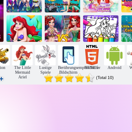
Kleine
Meerjungfrau
P
Prinzessinnen 3
Meerjungfrauen
und mysteriöses
u
Frühlingsfestivals
Puzzle
Parfüm
Fo
4
Ariel-Prinzessin
Arielle die
Meerjungfrau-
gegen
Meerjungfrau
M
Sprung
Meerjungfrau
Malbuch
z
ion
The Little
Lustige
Berührungsempfindlicher
HTML5
Android
W
Mermaid
Spiele
Bildschirm
Ariel
(Total 10)