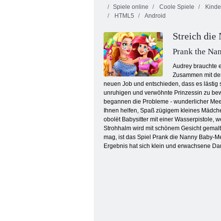
Spiele online
Coole Spiele
Kinde
HTML5
Android
Streich di
Prank the Na
Audrey brauchte e
Zusammen mit der 
Eine Puppe 2 verstümmen: Ragdoll
neuen Job und entschieden, dass es lästig 
unruhigen und verwöhnte Prinzessin zu bew
begannen die Probleme - wunderlicher Meer
Ihnen helfen, Spaß zügigem kleines Mädchen
obolёt Babysitter mit einer Wasserpistole, 
Strohhalm wird mit schönem Gesicht gemalt 
mag, ist das Spiel Prank die Nanny Baby-M
Ergebnis hat sich klein und erwachsene Dam