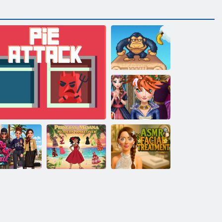
Bananenmanie
Ice Princess
Echt Haircuts
Prinzessin
romi-Glam-
Moana:
Woche-
Modernes
ASMR-
rausforderung
Pie Angriff
Makeover
Gesichtsbehandlung