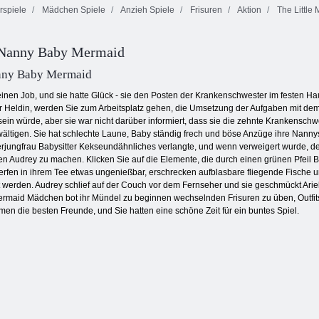
rspiele
Mädchen Spiele
Anzieh Spiele
Frisuren
Aktion
The Little 
K-
Ellie und Ben
Hochzeitstraum
Heiligabend
Schäferei
e Nanny Baby Mermaid
nny Baby Mermaid
inen Job, und sie hatte Glück - sie den Posten der Krankenschwester im festen Ha
Heldin, werden Sie zum Arbeitsplatz gehen, die Umsetzung der Aufgaben mit dem
sein würde, aber sie war nicht darüber informiert, dass sie die zehnte Krankensch
ältigen. Sie hat schlechte Laune, Baby ständig frech und böse Anzüge ihre Nann
jungfrau Babysitter Kekseundähnliches verlangte, und wenn verweigert wurde, de
 Audrey zu machen. Klicken Sie auf die Elemente, die durch einen grünen Pfeil B
werfen in ihrem Tee etwas ungenießbar, erschrecken aufblasbare fliegende Fische u
werden. Audrey schlief auf der Couch vor dem Fernseher und sie geschmückt Ariel
ermaid Mädchen bot ihr Mündel zu beginnen wechselnden Frisuren zu üben, Outfit
en die besten Freunde, und Sie hatten eine schöne Zeit für ein buntes Spiel.