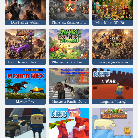
DustFall 22 Wellen
Plants vs. Zombies Fusion Nightmare
Mine Miner 3D: Bürgermeister von Dream Island
Long Drive to Horizons Sim
Pflanzen vs. Zombies-Hybriden
Biker gegen Zombies
Maskierte Kräfte: Zombie-Überleben
Kogama: 4 Krieg
Mexiko Rex