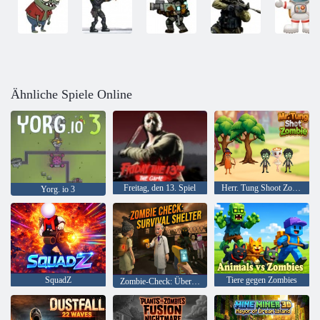
Ähnliche Spiele Online
Freitag, den 13. Spiel
Herr. Tung Shoot Zombie
Yorg. io 3
SquadZ
Tiere gegen Zombies
Zombie-Check: Überlebensunterschlupf