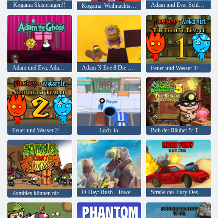
Kogama Skispringen!!
Adam und Eva: Schlafwandler
Kogama: Weihnachtsparkour
Adam und Eva: Adam der Geist
Adam N Eve 8 Die Liebesquest
Feuer und Wasser 1: Waldtempel
Feuer und Wasser 2: Lichttempel
Loch. io
Bob der Räuber 5: Tempelabenteuer
D-Day: Rush - Tower Defense
Straße des Fury Desert Strike
Zombies können nicht springen