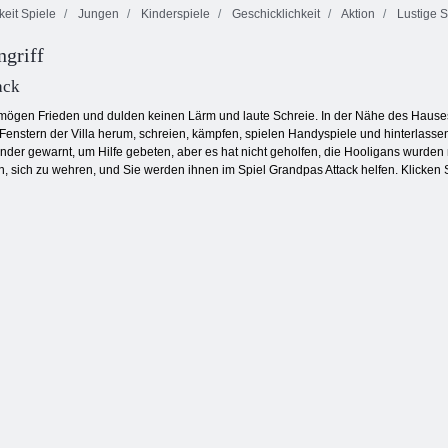
keit Spiele
Jungen
Kinderspiele
Geschicklichkeit
Aktion
Lustige S
griff
Winterabenteuer
Toon Cup 2016
Schäferei
ack
ögen Frieden und dulden keinen Lärm und laute Schreie. In der Nähe des Hauses, 
Fenstern der Villa herum, schreien, kämpfen, spielen Handyspiele und hinterlassen
inder gewarnt, um Hilfe gebeten, aber es hat nicht geholfen, die Hooligans wur
 sich zu wehren, und Sie werden ihnen im Spiel Grandpas Attack helfen. Klicken Si