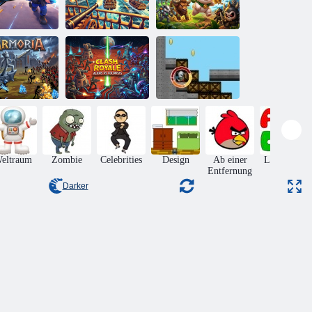
Pfoten
Kampfarena
Seekönige
zusammenführen
Clash Royale:
Außerirdische
gegen
Armoria
Kolonisten
Inferno
eltraum
Zombie
Celebrities
Design
Ab einer
Lernspiele
Entfernung
Darker