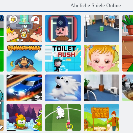
Ähnliche Spiele Online
Wirf einen
Wikingerkneipe
Pie Angriff
Papiermultiplayer
Baby-Hazel Bed
Bananamania
Toilette Rush 2
Time
Wirf ein Papier
Race 3d ziehen
Snow Globe
2
He