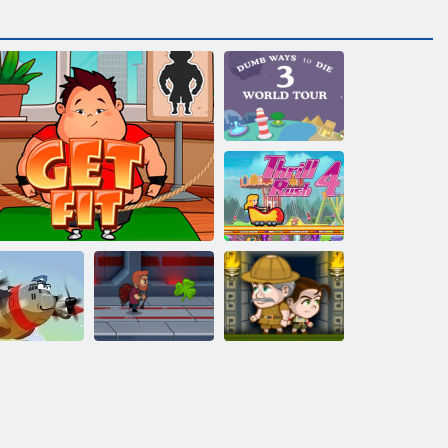
Dumme Wege, 3
Welttournee zu
sterben
Nervenkitzel
Rush 4
roisch Pilot
Fit das Fett
Jetpack Meister
Inca Abenteuer