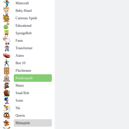
Minecraft
Baby-Hazel
Cartoons Spiele
Educational
SpongeBob
Farm
Transformer
Autos
Ben 10
Fluchtraum
Kinderspiele
Mario
Snail Bob
Sonic
Ski
Quests
Minispiele