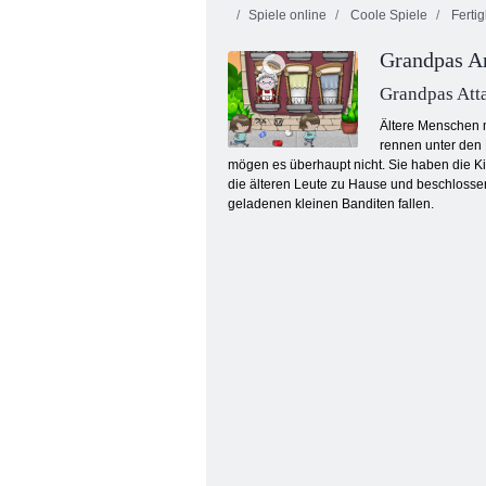
Spiele online
Coole Spiele
Fertig
Grandpas An
Grandpas Att
Ältere Menschen m
rennen unter den 
mögen es überhaupt nicht. Sie haben die K
Stickman Escape- Flugzeug und Schiff
die älteren Leute zu Hause und beschlossen,
geladenen kleinen Banditen fallen.