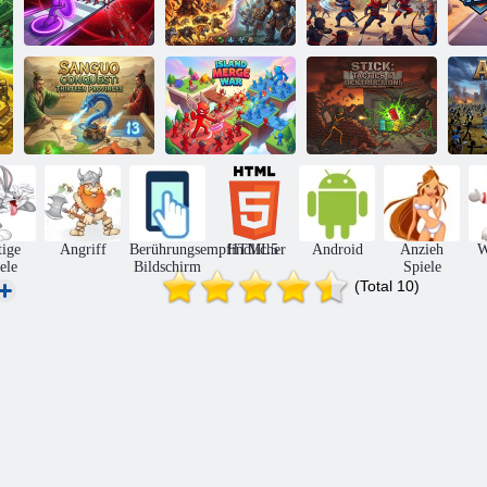
Stealth Army
Ninja Wars:
Pusher
Tierreichkriege
Kampfsimulator
Sanguo erobert
dreizehn
Stick: Taktik und
Provinzen
Inselfusionskrieg
Zerstörung
tige
Angriff
Berührungsempfindlicher
HTML5
Android
Anzieh
W
ele
Bildschirm
Spiele
(Total 10)