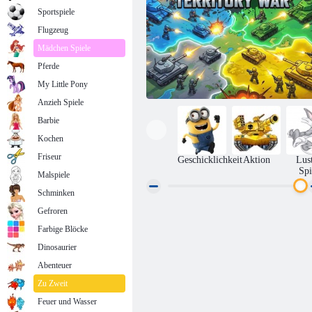
Sportspiele
Flugzeug
Mädchen Spiele
Pferde
My Little Pony
Anzieh Spiele
Barbie
Kochen
Friseur
Geschicklichkeit
Aktion
Lus
Spi
Malspiele
Schminken
Gefroren
Farberoberung: Territorialkrieg
Farbige Blöcke
Dinosaurier
Abenteuer
Zu Zweit
Feuer und Wasser