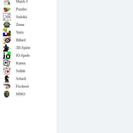
Match 3
Puzzles
Sudoku
Zuma
Tetris
Billard
3D-Spiele
IO-Spiele
Karten
Solitär
Schach
Fischerei
MMO