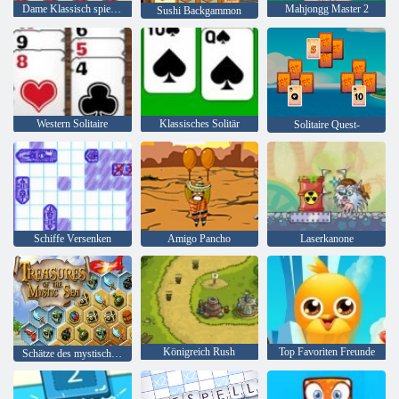
Dame Klassisch spielen
Mahjongg Master 2
Sushi Backgammon
Western Solitaire
Klassisches Solitär
Solitaire Quest-
Schiffe Versenken
Amigo Pancho
Laserkanone
Königreich Rush
Top Favoriten Freunde
Schätze des mystischen Meeres