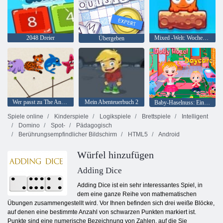
2048 Dreier
Mixed -Welt: Wochenende
Übergeben
Wer passt zu The Animal
Mein Abenteuerbuch 2
Baby-Haselnuss: Ein Tag im Kindergarten
Spiele online
Kinderspiele
Logikspiele
Brettspiele
Intelligent
Domino
Spot-
Pädagogisch
Berührungsempfindlicher Bildschirm
HTML5
Android
Würfel hinzufügen
Adding Dice
Adding Dice ist ein sehr interessantes Spiel, in
dem eine ganze Reihe von mathematischen
Übungen zusammengestellt wird. Vor Ihnen befinden sich drei weiße Blöcke,
auf denen eine bestimmte Anzahl von schwarzen Punkten markiert ist.
Punkte sind eine numerische Bezeichnung von Zahlen, auf die Sie