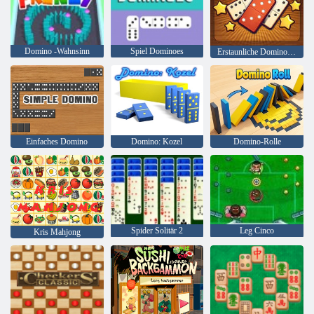
Domino -Wahnsinn
Spiel Dominoes
Erstaunliche Dominosteine
Einfaches Domino
Domino: Kozel
Domino-Rolle
Spider Solitär 2
Leg Cinco
Kris Mahjong