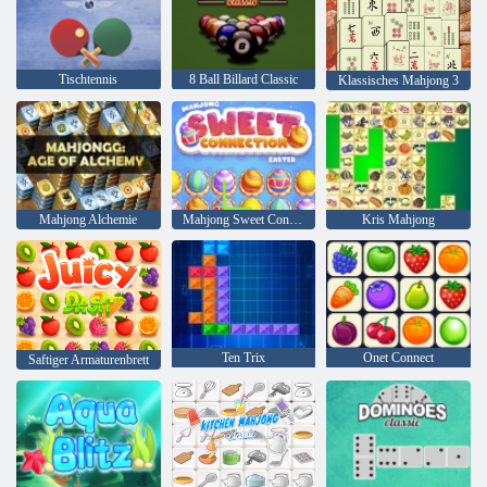
Tischtennis
8 Ball Billard Classic
Klassisches Mahjong 3
Mahjong Alchemie
Mahjong Sweet Connection Ostern
Kris Mahjong
Ten Trix
Onet Connect
Saftiger Armaturenbrett