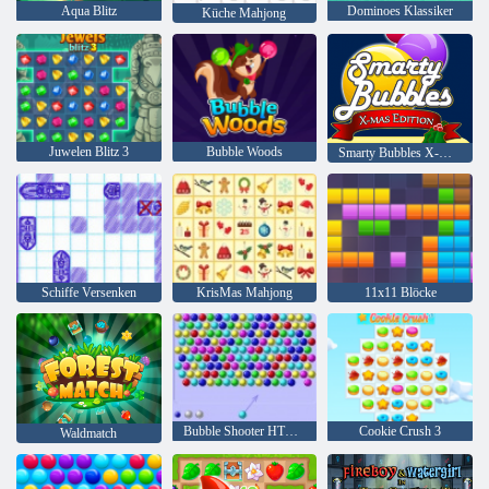
Aqua Blitz
Dominoes Klassiker
Küche Mahjong
Juwelen Blitz 3
Bubble Woods
Smarty Bubbles X-Mas
Schiffe Versenken
KrisMas Mahjong
11x11 Blöcke
Bubble Shooter HTML5
Cookie Crush 3
Waldmatch