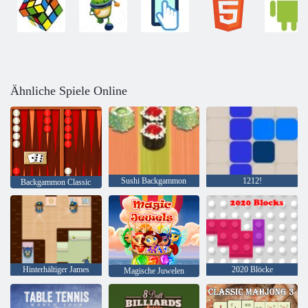
Ähnliche Spiele Online
Sushi Backgammon
1212!
Backgammon Classic
Hinterhältiger James
2020 Blöcke
Magische Juwelen