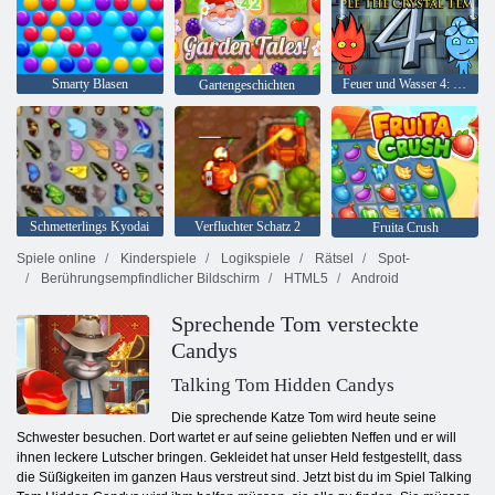
Smarty Blasen
Feuer und Wasser 4: Kristalltempel
Gartengeschichten
Schmetterlings Kyodai
Verfluchter Schatz 2
Fruita Crush
Spiele online
Kinderspiele
Logikspiele
Rätsel
Spot-
Berührungsempfindlicher Bildschirm
HTML5
Android
Sprechende Tom versteckte
Candys
Talking Tom Hidden Candys
Die sprechende Katze Tom wird heute seine
Schwester besuchen. Dort wartet er auf seine geliebten Neffen und er will
ihnen leckere Lutscher bringen. Gekleidet hat unser Held festgestellt, dass
die Süßigkeiten im ganzen Haus verstreut sind. Jetzt bist du im Spiel Talking