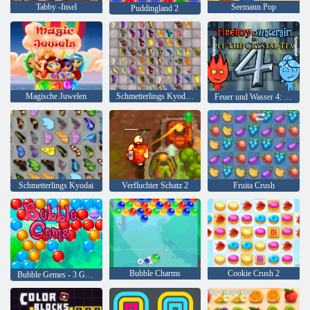
Tabby -Insel
Seemann Pop
Puddingland 2
Magische Juwelen
Schmetterlings Kyodai HD
Feuer und Wasser 4: Kristalltempel
Schmetterlings Kyodai
Verfluchter Schatz 2
Fruita Crush
Bubble Charms
Cookie Crush 2
Bubble Gemes - 3 Gewinnt