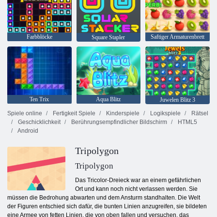
Farbblöcke
Saftiger Armaturenbrett
Square Stapler
Ten Trix
Aqua Blitz
Juwelen Blitz 3
Spiele online
Fertigkeit Spiele
Kinderspiele
Logikspiele
Rätsel
Geschicklichkeit
Berührungsempfindlicher Bildschirm
HTML5
Android
Tripolygon
Tripolygon
Das Tricolor-Dreieck war an einem gefährlichen
Ort und kann noch nicht verlassen werden. Sie
müssen die Bedrohung abwarten und dem Ansturm standhalten. Die Welt
der Figuren entschied sich dafür, die bunten Linien anzugreifen, sie bildeten
eine Armee von fetten Linien, die von oben fallen und versuchen, das