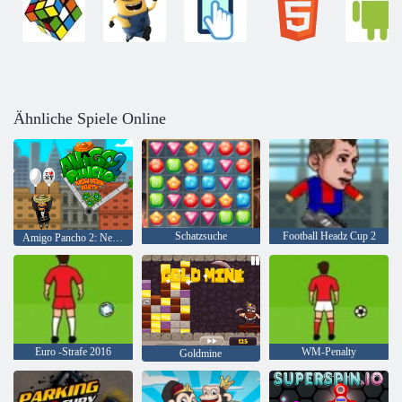
Ähnliche Spiele Online
Schatzsuche
Football Headz Cup 2
Amigo Pancho 2: New York Party
Euro -Strafe 2016
WM-Penalty
Goldmine