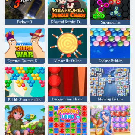
Parkwut 3
Kiba und Kumba: Dschungelchaos
Superspin. io
Extremer Daumen-Krieg
Messer Hit Online
Endlose Bubbles
Backgammon Classic
Mahjong Fortuna
Bubble Shooter endlos