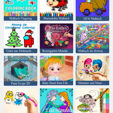
Malbuch Flugzeug
Marienkäfer Malbuch
LKW Malbuch
Unter uns Weihnachten Färbung
Rosengarten-Mandala Nr. 4
Malbuch für Herbstjungen
Baby Hazel lernt Fahrzeuge
Shimmer und Shine Malbuch
Paint Swipe 3D