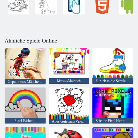
Ähnliche Spiele Online
Musik-Malbuch
Zurück in die Schule: Schuhfärbung
Gepunktetes Mädchen-Malbuch
Pixel-Färbung
Zeichne Pixel Heroes Face
Alles Gute zum Valentinstag Färbung