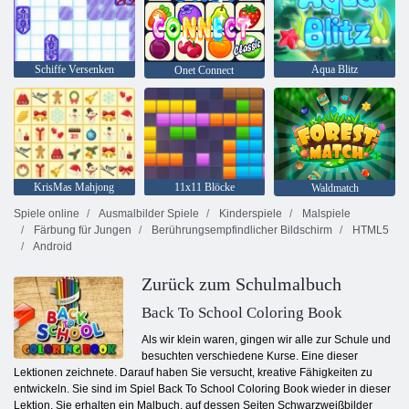
Schiffe Versenken
Aqua Blitz
Onet Connect
KrisMas Mahjong
11x11 Blöcke
Waldmatch
Spiele online
Ausmalbilder Spiele
Kinderspiele
Malspiele
Färbung für Jungen
Berührungsempfindlicher Bildschirm
HTML5
Android
Zurück zum Schulmalbuch
Back To School Coloring Book
Als wir klein waren, gingen wir alle zur Schule und
besuchten verschiedene Kurse. Eine dieser
Lektionen zeichnete. Darauf haben Sie versucht, kreative Fähigkeiten zu
entwickeln. Sie sind im Spiel Back To School Coloring Book wieder in dieser
Lektion. Sie erhalten ein Malbuch, auf dessen Seiten Schwarzweißbilder