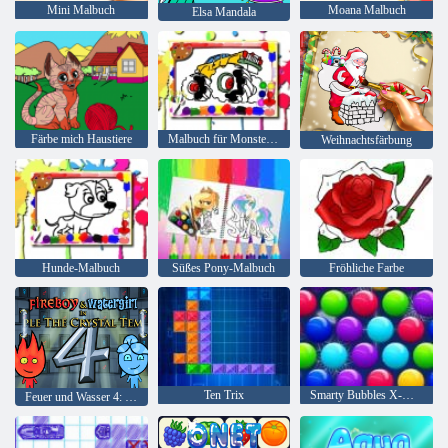
Mini Malbuch
Moana Malbuch
Elsa Mandala
Färbe mich Haustiere
Malbuch für Monster Truck
Weihnachtsfärbung
Hunde-Malbuch
Süßes Pony-Malbuch
Fröhliche Farbe
Ten Trix
Smarty Bubbles X-Mas
Feuer und Wasser 4: Kristalltempel