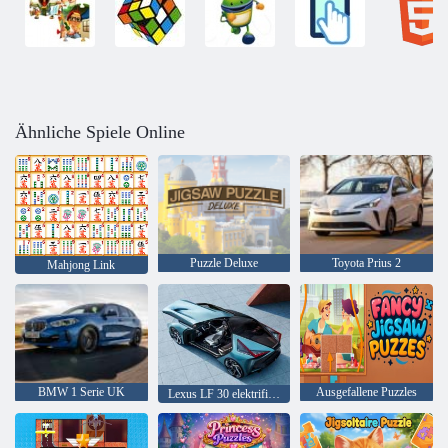
Ähnliche Spiele Online
Puzzle Deluxe
Toyota Prius 2
Mahjong Link
BMW 1 Serie UK
Ausgefallene Puzzles
Lexus LF 30 elektrifiziert