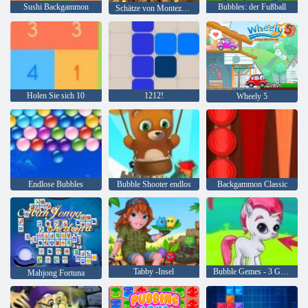
Sushi Backgammon
Bubbles: der Fußball
Schätze von Montezuma 2
Holen Sie sich 10
1212!
Wheely 5
Endlose Bubbles
Bubble Shooter endlos
Backgammon Classic
Tabby -Insel
Bubble Gemes - 3 Gewinnt
Mahjong Fortuna