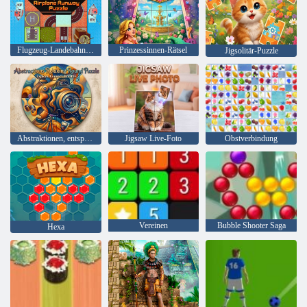
Flugzeug-Landebahn-Puzzle
Prinzessinnen-Rätsel
Jigsolitär-Puzzle
Abstraktionen, entspannendes rundes Puzzle
Jigsaw Live-Foto
Obstverbindung
Vereinen
Bubble Shooter Saga
Hexa