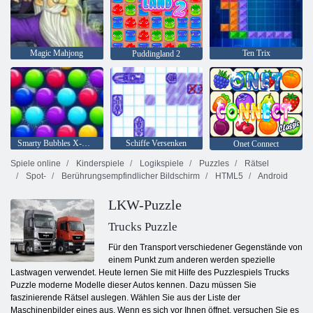
Magic Mahjong
Ten Trix
Puddingland 2
Smarty Bubbles X-Mas
Schiffe Versenken
Onet Connect
Spiele online
Kinderspiele
Logikspiele
Puzzles
Rätsel
Spot-
Berührungsempfindlicher Bildschirm
HTML5
Android
LKW-Puzzle
Trucks Puzzle
Für den Transport verschiedener Gegenstände von
einem Punkt zum anderen werden spezielle
Lastwagen verwendet. Heute lernen Sie mit Hilfe des Puzzlespiels Trucks
Puzzle moderne Modelle dieser Autos kennen. Dazu müssen Sie
faszinierende Rätsel auslegen. Wählen Sie aus der Liste der
Maschinenbilder eines aus. Wenn es sich vor Ihnen öffnet, versuchen Sie es