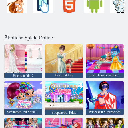
Ähnliche Spiele Online
Hochzeit Lily
Innere heraus Geburtstagsfeier
Hochzeitslilie 2
Schimmer und Shine Dress up
Prinzessin Superhelden
Shopaholic: Tokio