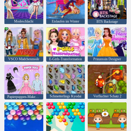
Modeschlacht
Eislaufen im Winter
BTS Backstage
VSCO Mädchenmode
E-Girls-Transformation
Prinzessin Designer
Schmetterlings Kyodai
Verfluchter Schatz 2
Papierpuppen-Makeover und-Verkleidung