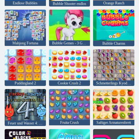
Endlose Bubbles
Orange Ranch
Bubble Shooter endlos
Mahjong Fortuna
Bubble Gemes - 3 Gewinnt
Bubble Charms
Puddingland 2
Cookie Crush 2
Schmetterlings Kyodai HD
Fruita Crush
Saftiger Armaturenbrett
Feuer und Wasser 4: Kristalltempel