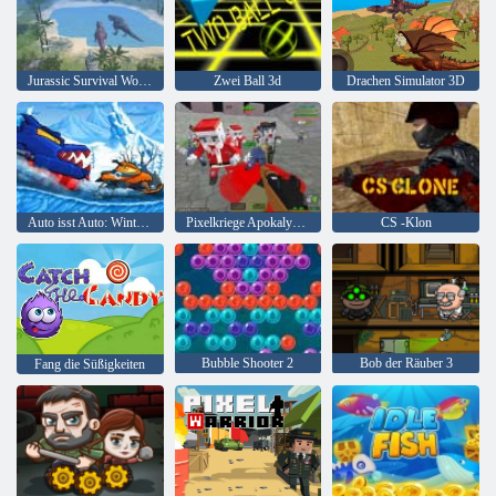
Jurassic Survival World der Dinosaurier
Zwei Ball 3d
Drachen Simulator 3D
Auto isst Auto: Winterabenteuer
Pixelkriege Apokalypse Zombie
CS -Klon
Bubble Shooter 2
Bob der Räuber 3
Fang die Süßigkeiten