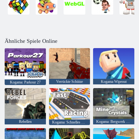
Ähnliche Spiele Online
Verrückte Schütze
Kogama Wipeout
Kogama: Parkour 27
Rebellen
Kogama: Bergwerk der Kristalle
Kogama: Schnelles Rennen