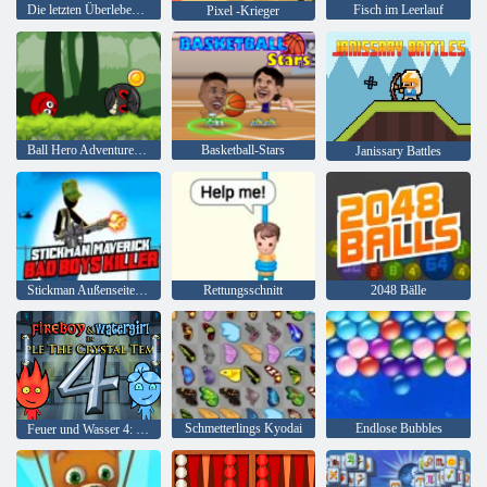
Die letzten Überlebenden
Fisch im Leerlauf
Pixel -Krieger
Ball Hero Adventure: Roter Schlagball
Basketball-Stars
Janissary Battles
Stickman Außenseiter Bad Boys Mörder
Rettungsschnitt
2048 Bälle
Schmetterlings Kyodai
Endlose Bubbles
Feuer und Wasser 4: Kristalltempel