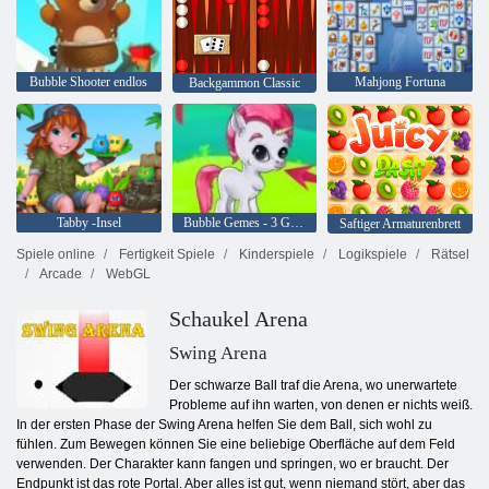
Bubble Shooter endlos
Mahjong Fortuna
Backgammon Classic
Tabby -Insel
Bubble Gemes - 3 Gewinnt
Saftiger Armaturenbrett
Spiele online
Fertigkeit Spiele
Kinderspiele
Logikspiele
Rätsel
Arcade
WebGL
Schaukel Arena
Swing Arena
Der schwarze Ball traf die Arena, wo unerwartete
Probleme auf ihn warten, von denen er nichts weiß.
In der ersten Phase der Swing Arena helfen Sie dem Ball, sich wohl zu
fühlen. Zum Bewegen können Sie eine beliebige Oberfläche auf dem Feld
verwenden. Der Charakter kann fangen und springen, wo er braucht. Der
Endpunkt ist das rote Portal. Aber alles ist gut, wenn niemand stört, aber das