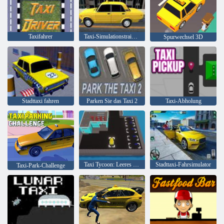
Taxifahrer
Taxi-Simulationstraining
Spurwechsel 3D
Stadttaxi fahren
Parken Sie das Taxi 2
Taxi-Abholung
Taxi Tycoon: Leeres Geschäft
Stadttaxi-Fahrsimulator
Taxi-Park-Challenge