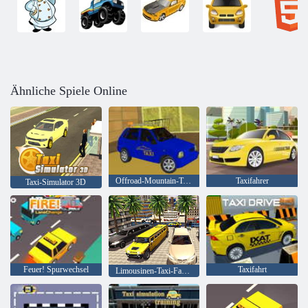
Ähnliche Spiele Online
Offroad-Mountain-Taxi-Fahrer-Spiel
Taxifahrer
Taxi-Simulator 3D
Feuer! Spurwechsel
Taxifahrt
Limousinen-Taxi-Fahrsimulator: Limousinen-Autospiele