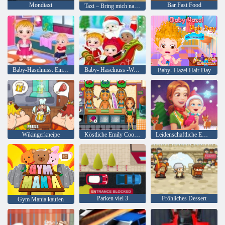
Mondtaxi
Bar Fast Food
Taxi – Bring mich nach Hause
Baby-Haselnuss: Ein Tag im Kindergarten
Baby- Haselnuss -Weihnachtsüberraschung
Baby- Hazel Hair Day
Wikingerkneipe
Köstliche Emily Cook & Go
Leidenschaftliche Emily's New Beginning Christmas Edition
Parken viel 3
Fröhliches Dessert
Gym Mania kaufen