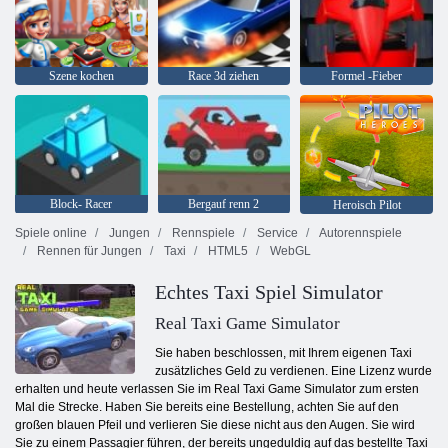
Szene kochen
Race 3d ziehen
Formel -Fieber
Block- Racer
Bergauf renn 2
Heroisch Pilot
Spiele online
Jungen
Rennspiele
Service
Autorennspiele
Rennen für Jungen
Taxi
HTML5
WebGL
Echtes Taxi Spiel Simulator
Real Taxi Game Simulator
Sie haben beschlossen, mit Ihrem eigenen Taxi
zusätzliches Geld zu verdienen. Eine Lizenz wurde
erhalten und heute verlassen Sie im Real Taxi Game Simulator zum ersten
Mal die Strecke. Haben Sie bereits eine Bestellung, achten Sie auf den
großen blauen Pfeil und verlieren Sie diese nicht aus den Augen. Sie wird
Sie zu einem Passagier führen, der bereits ungeduldig auf das bestellte Taxi