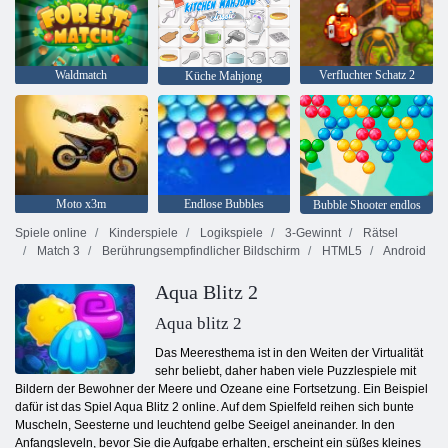
Waldmatch
Verfluchter Schatz 2
Küche Mahjong
Moto x3m
Endlose Bubbles
Bubble Shooter endlos
Spiele online
Kinderspiele
Logikspiele
3-Gewinnt
Rätsel
Match 3
Berührungsempfindlicher Bildschirm
HTML5
Android
Aqua Blitz 2
Aqua blitz 2
Das Meeresthema ist in den Weiten der Virtualität
sehr beliebt, daher haben viele Puzzlespiele mit
Bildern der Bewohner der Meere und Ozeane eine Fortsetzung. Ein Beispiel
dafür ist das Spiel Aqua Blitz 2 online. Auf dem Spielfeld reihen sich bunte
Muscheln, Seesterne und leuchtend gelbe Seeigel aneinander. In den
Anfangsleveln, bevor Sie die Aufgabe erhalten, erscheint ein süßes kleines