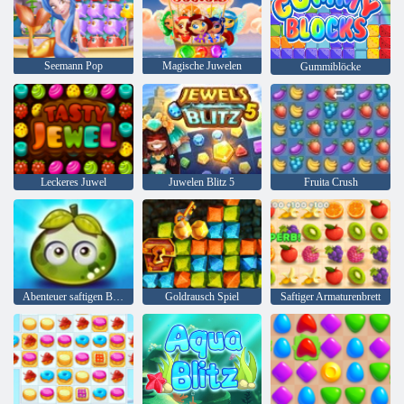
Seemann Pop
Magische Juwelen
Gummiblöcke
Leckeres Juwel
Juwelen Blitz 5
Fruita Crush
Abenteuer saftigen Beeren
Goldrausch Spiel
Saftiger Armaturenbrett