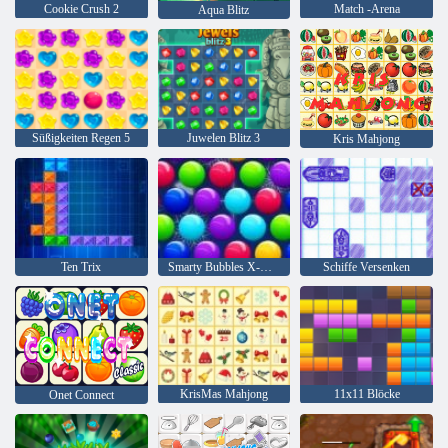
Cookie Crush 2
Match -Arena
Aqua Blitz
Süßigkeiten Regen 5
Juwelen Blitz 3
Kris Mahjong
Ten Trix
Smarty Bubbles X-Mas
Schiffe Versenken
KrisMas Mahjong
11x11 Blöcke
Onet Connect