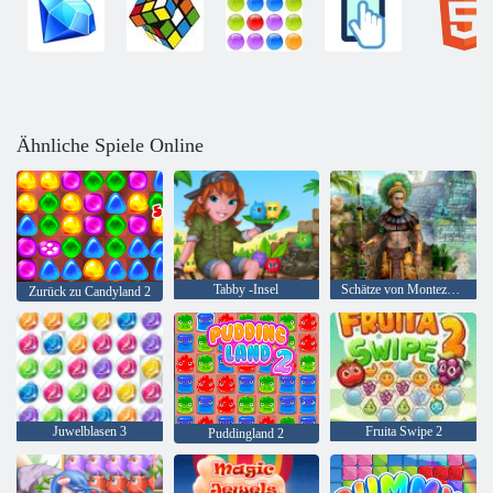
Ähnliche Spiele Online
Tabby -Insel
Schätze von Montezuma 2
Zurück zu Candyland 2
Juwelblasen 3
Fruita Swipe 2
Puddingland 2