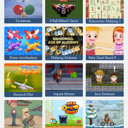
Tischtennis
8 Ball Billard Classic
Klassisches Mahjong 3
Ebene verschmelzen
Mahjong Alchemie
Baby Hazel Beach Party
Jetpack Meister
Inca Abenteuer
Heroisch Pilot