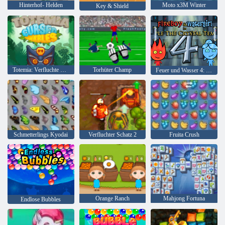
Hinterhof- Helden
Moto x3M Winter
Key & Shield
Totemia: Verfluchte Murmeln
Torhüter Champ
Feuer und Wasser 4: Kristalltempel
Schmetterlings Kyodai
Verfluchter Schatz 2
Fruita Crush
Orange Ranch
Mahjong Fortuna
Endlose Bubbles