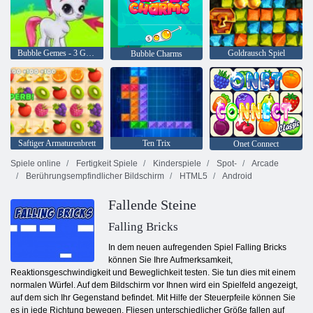
Bubble Gemes - 3 Gewinnt
Goldrausch Spiel
Bubble Charms
Saftiger Armaturenbrett
Ten Trix
Onet Connect
Spiele online
Fertigkeit Spiele
Kinderspiele
Spot-
Arcade
Berührungsempfindlicher Bildschirm
HTML5
Android
Fallende Steine
Falling Bricks
In dem neuen aufregenden Spiel Falling Bricks
können Sie Ihre Aufmerksamkeit,
Reaktionsgeschwindigkeit und Beweglichkeit testen. Sie tun dies mit einem
normalen Würfel. Auf dem Bildschirm vor Ihnen wird ein Spielfeld angezeigt,
auf dem sich Ihr Gegenstand befindet. Mit Hilfe der Steuerpfeile können Sie
es in jede Richtung bewegen. Fliesen unterschiedlicher Größe fallen auf