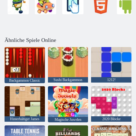
Ähnliche Spiele Online
Sushi Backgammon
1212!
Backgammon Classic
Hinterhältiger James
2020 Blöcke
Magische Juwelen