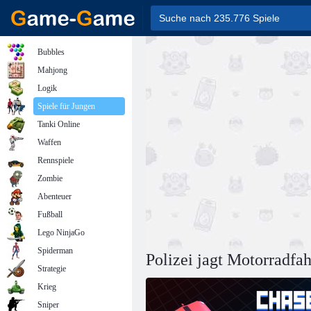
Bubbles
Mahjong
Logik
Spiele für Jungen
Tanki Online
Waffen
Rennspiele
Zombie
Abenteuer
Fußball
Lego NinjaGo
Spiderman
Polizei jagt Motorradfah
Strategie
Krieg
Sniper