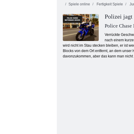
Spiele online
Fertigkeit Spiele
Ju
Polizei jag
Police Chase
Verrückte Geschwi
nach einem kurzen 
wird nicht im Stau stecken bleiben, er ist
Papierrennfahrer
Blocks von dem Ort entfernt, an dem unser 
davonzukommen, aber das kann man nicht zu