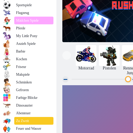
Sportspiele
Flugzeug
Mädchen Spiele
Pferde
My Little Pony
Anzieh Spiele
Barbie
Kochen
Friseur
Motorrad
Pistolen
Renne
Jun
Malspiele
Schminken
Gefroren
Chase Rush
Farbige Blöcke
Dinosaurier
Abenteuer
Zu Zweit
Feuer und Wasser