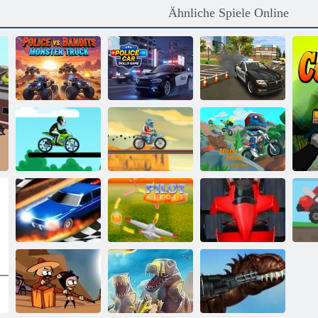
Ähnliche Spiele Online
Polizei gegen
Polizeiauto-
Banditen:
Polizeiauto-
Verfolgungsjagd-
Monster Truck
Geschicklichkeitsspiel
Cop-Simulator
Moto Trial
Fahrradrennen 2
X-Trial Racing
Rennen
Race 3d ziehen
Heroisch Pilot
Formel -Fieber
Be