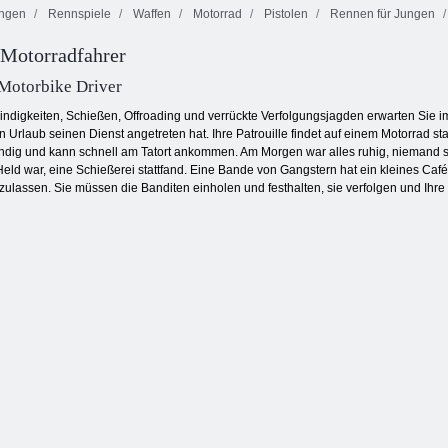
ngen
Rennspiele
Waffen
Motorrad
Pistolen
Rennen für Jungen
t Motorradfahrer
Zombies können
D-Day: Rush -
nicht springen
Tower Defense
Mexiko Rex
 Motorbike Driver
ndigkeiten, Schießen, Offroading und verrückte Verfolgungsjagden erwarten Sie im 
Urlaub seinen Dienst angetreten hat. Ihre Patrouille findet auf einem Motorrad statt
 wendig und kann schnell am Tatort ankommen. Am Morgen war alles ruhig, niemand 
Held war, eine Schießerei stattfand. Eine Bande von Gangstern hat ein kleines Caf
lassen. Sie müssen die Banditen einholen und festhalten, sie verfolgen und Ihr