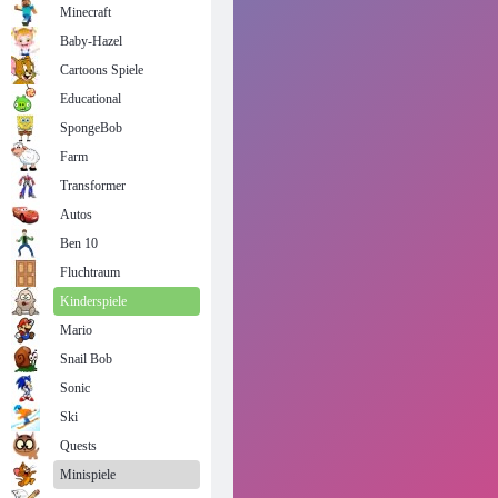
Minecraft
Baby-Hazel
Cartoons Spiele
Educational
SpongeBob
Farm
Transformer
Autos
Ben 10
Fluchtraum
Kinderspiele
Mario
Snail Bob
Sonic
Ski
Quests
Minispiele