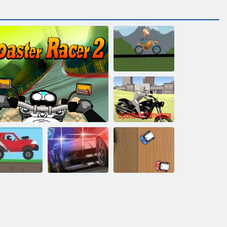
Fahrradrennen
Sportbike
Simulator
Mini Rennen-
rgauf renn 2
Coaster Racer 2
Straße Pursuit
Ansturm