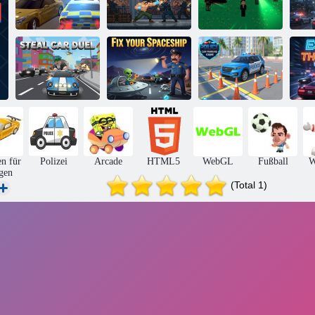
Der
Verfolgungsjagdspiel
BodyGuard-
der Stadtpolizei
Hector (Demo)
Bereich
Auto-Duell
Repariere dein
Polizeiauto-
E
stehlen
Raumschiff
Parkspiel
n für
Polizei
Arcade
HTML5
WebGL
Fußball
W
gen
(Total 1)