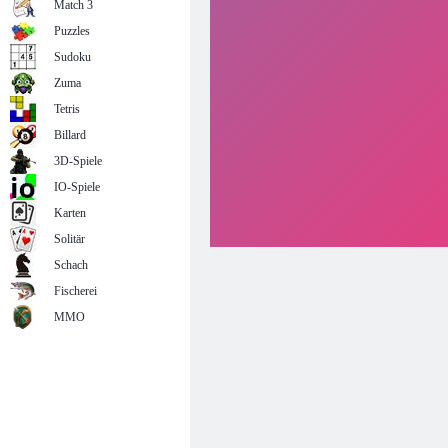
Match 3
Puzzles
Sudoku
Zuma
Tetris
Billard
3D-Spiele
IO-Spiele
Karten
Solitär
Schach
Fischerei
MMO