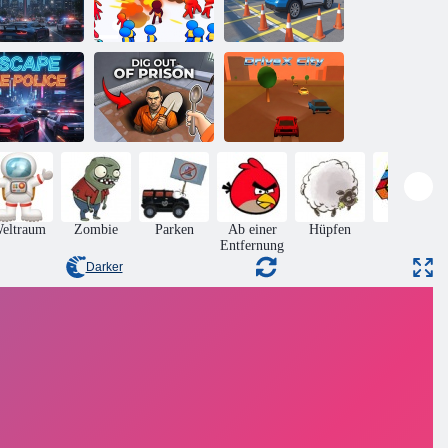
Schwerer
Diebstahl
Toronto
Stadtverteidigung
Polizeiparkplatz
ntkomme der
Grabe aus dem
Polizei
Gefängnis
DriveX City
eltraum
Zombie
Parken
Ab einer
Hüpfen
Rätsel
Entfernung
Darker