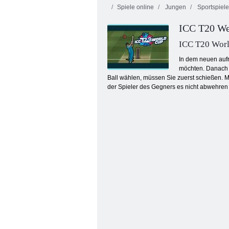
Spiele online
Jungen
Sportspiele
ICC T20 We
ICC T20 Wor
In dem neuen aufr
möchten. Danach w
Ball wählen, müssen Sie zuerst schießen. Mi
Mahjong Mania
der Spieler des Gegners es nicht abwehren 