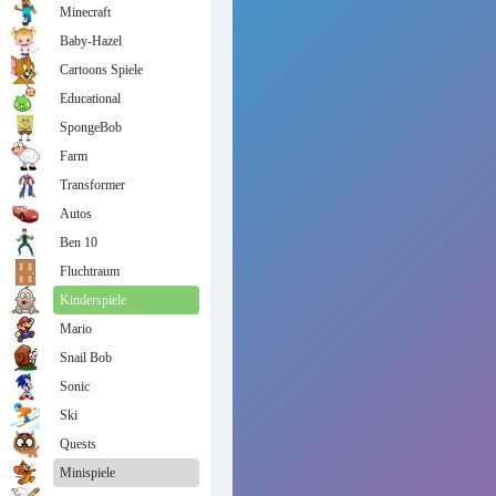
Minecraft
Baby-Hazel
Cartoons Spiele
Educational
SpongeBob
Farm
Transformer
Autos
Ben 10
Fluchtraum
Kinderspiele
Mario
Snail Bob
Sonic
Ski
Quests
Minispiele