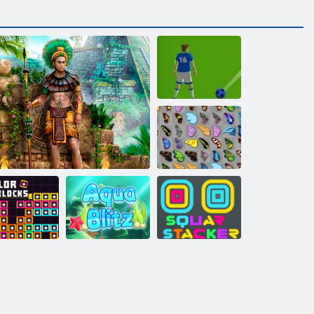
Bubbles: der
Fußball
Schmetterlings
Kyodai
Farbblöcke
Schätze von Montezuma 2
Aqua Blitz
Square Stapler