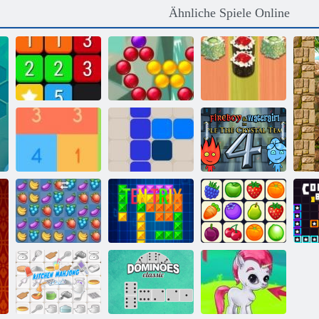
Ähnliche Spiele Online
Bubble Shooter
Sushi
Vereinen
Saga
Backgammon
Feuer und
Holen Sie sich
Wasser 4:
10
1212!
Kristalltempel
Fruita Crush
Ten Trix
Onet Connect