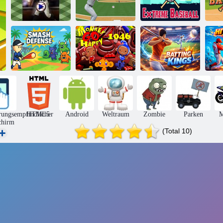
Baseball -
Extremer
Baseball Pro
Klassiker
Baseball
Monkey Go
Smash-
Happy Bühne
H
Verteidigung
1046
Schlagkönige
rungsempfindlicher
HTML5
Android
Weltraum
Zombie
Parken
M
chirm
(Total 10)