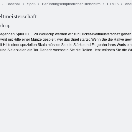
Baseball
Spot-
Berührungsempfindlicher Bildschirm
HTML5
Andr
ltmeisterschaft
Dominoes
Bubble Gemes -
Küche Mahjong
Klassiker
3 Gewinnt
ldcup
egenden Spiel ICC T20 Worldcup werden wir zur Cricket-Weltmeisterschaft gehen.
ird mit Hilfe einer Münze gespielt, wer das Spiel startet. Wenn Sie die Rallye g
t Hilfe einer speziellen Skala müssen Sie die Stärke und Flugbahn Ihres Wurfs eins
und Sie erzielen ein Tor. Danach wechseln Sie die Rollen. Jetzt müssen Sie die 